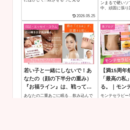
ン​まるで硬い
中、頑固に張り
ギーがありまし
2026.05.25
者、一人ひとり
「宇宙からの愛
日記・エッセイ・コラム
美ブログ
読み解いていく
張りに耳を澄ま
をひとつひとつ
映画の場面が切
らすーっと色が
白さが戻り、​
っていただいた
れていないのに
若い子と一緒にしないで！あ
【満15周年
でに「きゅっ、
いました
なたの（顔の下半分の重み）
「最高の私
『お福ライン』は、戦ってき
る。｜モン
た勲章です〜
美・TORIK
あなたの二重あごに眠る…飲み込んで
モンテセラピー
きた「名言（汗）」たちの行方〜鏡を
導く「最高の私
見て『あぁ、...続きをもっと見る
ハッとす...続
2026.04.13