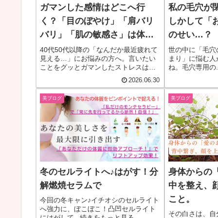
ガマンした感情はどこへ行
私の毛穴が
く？「目のぼやけ」「肩バリ
しかして「
バリ」「肌の敏感さ」は体か
のせい…？
らのサインです
40代50代以降の「なんだか最近疲れて
世の中に「毛穴
見える…」にお悩みの方へ。言いたい
まり」に悩む人
ことをグッとガマンしたストレスは、
ね。毛穴専用の.
五行を乱し「目のぼやけ」「肩バリバ
2026.06.30
リ」「肌が敏感になる」といった不調
や老け見えの原因に。夏の重だるさも
美ブログ
美ブログ
吹き飛ばし、本来の巡りを取り戻すヒ
ントを解説します。
冬のセルライトへ♪はがす！分
身体からの
解燃焼セラムで
中を整え、
こと。
今回の冬キャン♪イチオシのセルライト
へ強力に、ぼこぼこ！凸凹セルライト
その白さは、自
にはがして...続きをもっと見る