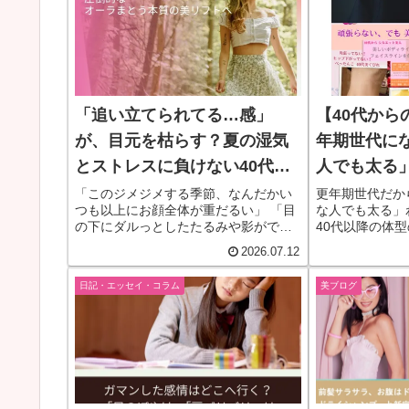
「追い立てられてる…感」
【40代から
が、目元を枯らす？夏の湿気
年期世代に
とストレスに負けない40代の
人でも太る
ための「五行の美しい調律」
い✨体型が
「このジメジメする季節、なんだかい
​更年期世代だ
つも以上にお顔全体が重だるい」 「目
な人でも太る」
由
の下にダルっとしたたるみや影ができ
40代以降の体
て、鏡を見るのが憂鬱……」 「高級な
なたの頭がパン
2026.07.12
アイクリームを塗っても、目元の疲れ
ン。五行バラン
が全然抜けない」 ​そんなお悩みを感じ
本来の軽やかさ
日記・エッセイ・コラム
美ブログ
ていませ […]