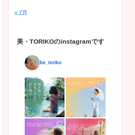
« 7月
美・TORIKOのinstagramです
be_toriko