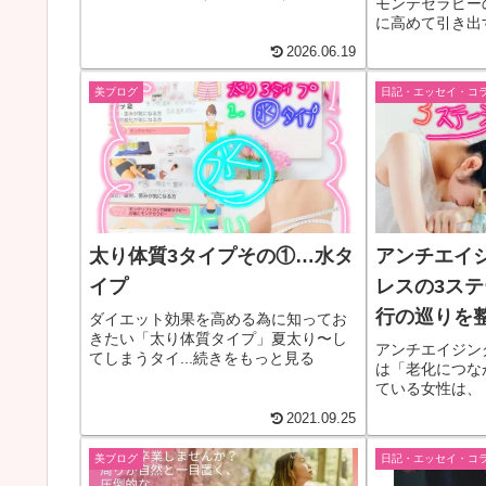
モンテセラピー
水）のバランスにあります。あなたの
に高めて引き出
体質（木・火・土・金・水）に合わせ
「若々しく美し
た温活ケアを取り入れて、キュッと上
2026.06.19
や、「あなたの
がった理想のヒップラインを取り戻し
ラを高めます！
ましょう！
美ブログ
日記・エッセイ・コ
しているブログ
太り体質3タイプその①…水タ
アンチエイ
イプ
レスの3ス
行の巡りを
ダイエット効果を高める為に知ってお
きたい「太り体質タイプ」夏太り〜し
美しさを。
アンチエイジン
てしまうタイ...続きをもっと見る
は「老化につな
ている女性は、
き合いが上手で
2021.09.25
ら、 ここでは
ていただくべく
美ブログ
日記・エッセイ・コ