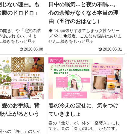
閉じない理由。も
日中の眠気…と夜の不眠…。
お腹のドロドロ」
心の余裕がなくなる本当の理
由（五行のおはなし）
の開き」や「毛穴の詰
◆つい頑張りすぎてしまう女性シリー
があふれていますよ
ズ Vol.1◆最近、こんなお悩みはありま
..続きをもっと見る
せん...続きをもっと見る
2026.06.08
2026.05.31
美ブログ
「愛のお手紙」背
春の冷えのぼせに、気をつけ
顔が上がるという
ていきましょ
春の「焦り」が、体を「空焚き」にし
てる、春の「冷えのぼせ」かもです。
分への「許し」のサイ