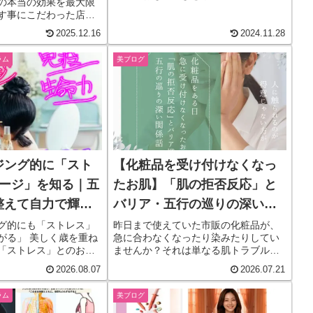
の本当の効果を最大限
す事にこだわった店の
い姿を保つ守る」効果
2025.12.16
2024.11.28
リフトアップするチカ
」健康美の魅力を発信
ラム
美ブログ
です
ジング的に「スト
【化粧品を受け付けなくなっ
テージ」を知る｜五
たお肌】「肌の拒否反応」と
整えて自力で輝く
バリア・五行の巡りの深い関
係
グ的にも「ストレス」
昨日まで使えていた市販の化粧品が、
がる」 美しく歳を重ね
急に合わなくなったり染みたりしてい
「ストレス」とのお付
ませんか？それは単なる肌トラブルで
いらっしゃいますか
はなく、心とお肌の「バリア機能」が
2026.08.07
2026.07.21
、さらに「知識を」深め
限界を迎えているサインかもしれませ
♪
ん。肌の拒否反応の本当の理由をお伝
ラム
美ブログ
えします