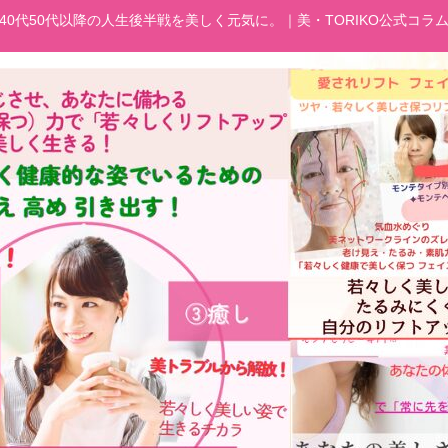
40代50代以降の人生後半戦を美しく元気に。｜美・TORIKO公式コラ