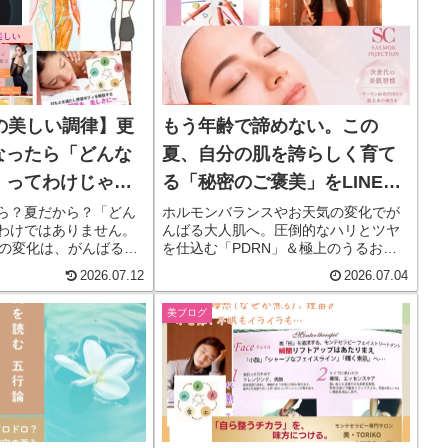
の美しい調律】更
もう年齢で諦めない。この
なったら「どんな
夏、自分の肌を誇らしく育て
」ってわけじゃな
る「秘密のご褒美」をLINEか
変わる愛おしい理
らお届け
から？夏だから？「どん
ホルモンバランスやお天気の変化でが
わけではありません。
んばる大人肌へ。圧倒的なハリとツヤ
型の変化は、がんばるあ
を仕込む「PDRN」＆極上のうるおい
パンになっているサイ
で包み込む「アテロコラーゲン」の2大
2026.07.12
2026.07.04
スを美しく調律して、
最新肌管理がこの夏解禁！公式LINE限
を取り戻しませんか？
定の特別な贈り物を受け取ってくださ
美ブログ
い