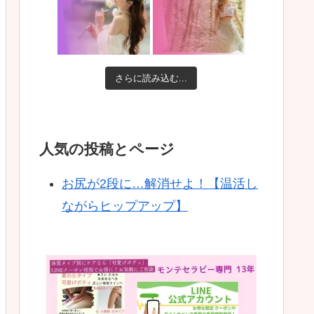
さらに読み込む...
人気の投稿とページ
お尻が2段に…解消せよ！【温活し
ながらヒップアップ】