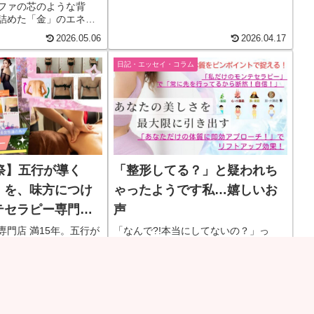
ソファの芯のような背
詰めた「金」のエネル
た。​私は、宇宙の翻訳
2026.05.06
2026.04.17
の身体が携えてくる
のお手紙」を、丁寧に
日記・エッセイ・コラム
のが私の仕事です。​強
せ、滞っていたライン
繋いでいく。​すると、
り替わるように、肌か
抜け、透き通るような
驚いたのは、仰向けにな
時には、まだお顔に触
、フェイスラインはす
祭】五行が導く
「整形してる？」と疑われち
」とリフトアップして
」を、味方につけ
ゃったようです私…嬉しいお
テセラピー専門店
声
O
専門店 満15年。五行が
「なんで?!本当にしてないの？」っ
」を、味方につける。
て、疑われてたんですって〜通ってる
きをもっと見る
お客様から聞...続きをもっと見る
2026.04.11
2026.02.27