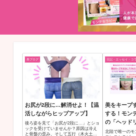
美ブログ
日記・エッセイ・コ
お尻が2段に…解消せよ！【温
美をキープ
活しながらヒップアップ】
する！モン
の「ヘッド
後ろ姿を見て「お尻が2段に…」とショ
ックを受けていませんか？原因は冷え
北陸で唯一のモ
と骨盤の歪み、そして五行（木火土金