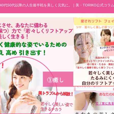
40代50代以降の人生後半戦を美しく元気に。｜美・TORIKO公式コラ