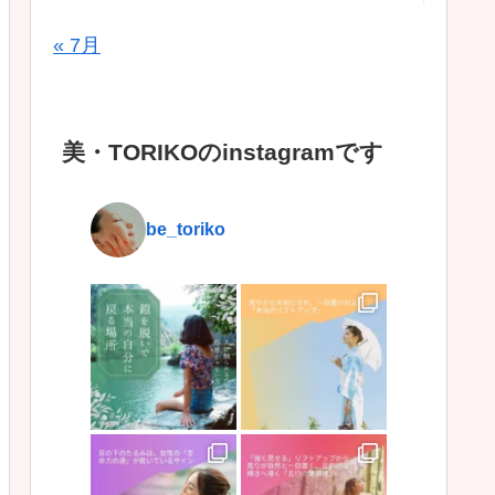
« 7月
美・TORIKOのinstagramです
be_toriko