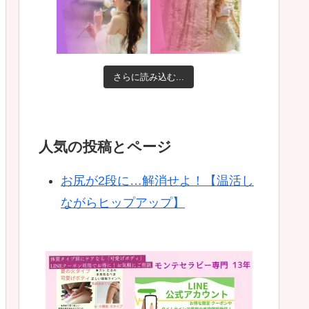
さらに読み込む...
人気の投稿とページ
お尻が2段に…解消せよ！【温活し
ながらヒップアップ】