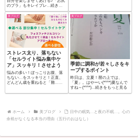
自分を楽しませてあげる♪「お尻
のブラ」もキレイプレ...続きを
もっと見る
美ブログ
美ブログ
ストレス太り、落ちない
「セルライト悩み集中ケ
季節に調和が若々しさをキ
ア」スッキリ！させよう
ープするポイント
悩みの多い！ぽっこりお腹、落
ちない…をスッキリと！正直、
昨日は、立夏！暦の上では、
どんどん歳を重ねると「難...続
「夏」。はやーい(*^^*)夏なんで
きをもっと見る
すね～(*^^*)...続きをもっと見る
ホーム
美ブログ
日中の眠気…と夜の不眠…。心の
余裕がなくなる本当の理由（五行のおはなし）