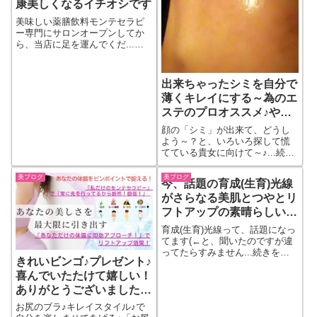
康美しくなるイチオシです
美味しい薬膳飲料モンテセラピ
ー専門にサロンオープンしてか
ら、当店に足を運んでくだ...続
きをもっと見る
出来ちゃったシミを自分で
薄くキレイにする～為のエ
ステのプロオススメ♪やる
べき初動(初めの)行動！
顔の「シミ」が出来て、どうし
よう～？と、いろいろ探して慌
てている貴女に向けて～♪...続き
をもっと見る
美ブログ
美ブログ
今、話題の育成(生育)光線
がさらなる美肌とつやとリ
フトアップの素晴らしいモ
ンテセラピー
育成(生育)光線って、話題になっ
てます(←と、聞いたのですが違
ってたらすみません...続きをも
きれいビンゴ♪プレゼント♪
っと見る
喜んでいたたけて嬉しい！
ありがとうございました
(^^)
お尻のブラ♪キレイスタイル♪で