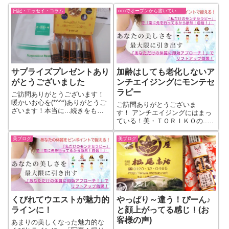
日記・エッセイ・コラム
ocnでオープンから書いていた過去ブログ
サプライズプレゼントあり
加齢はしても老化しないア
がとうございました
ンチエイジングにモンテセ
ラピー
ご訪問ありがとうございます！
暖かいお心を(*^^*)ありがとうご
ご訪問ありがとうございま
ざいます！本当に...続きをもっ
す！ アンチエイジングにはまっ
と見る
ている！美・ＴＯＲＩＫＯの...
続きをもっと見る
美ブログ
美ブログ
くびれてウエストが魅力的
やっぱり～違う！ぴーん♪
ラインに！
と顔上がってる感じ！(お
客様の声)
あまりの美しくなった魅力的な