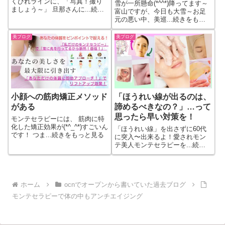
くびれラインに、「写真！撮り
雪が一所懸命(*^^*)降ってます～
ましょう～」 旦那さんに...続き
富山ですが、今日も大雪～お足
をもっと見る
元の悪い中、美巡...続きをもっ
と見る
美ブログ
美ブログ
小顔への筋肉矯正メソッド
「ほうれい線が出るのは、
がある
諦めるべきなの？」…って
思ったら早い対策を！
モンテセラピーには、 筋肉に特
化した矯正効果が(*^_^*)すごいん
「ほうれい線」を出さずに60代
です！ つま...続きをもっと見る
に突入〜出来るよ！愛されモン
テ美人モンテセラピーを...続き
をもっと見る
ホーム
ocnでオープンから書いていた過去ブログ
モンテセラピーで体の中もアンチエイジング