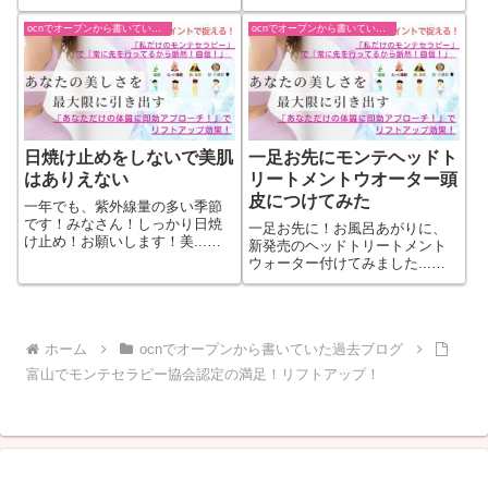
っと見る
ocnでオープンから書いていた過去ブログ
ocnでオープンから書いていた過去ブログ
日焼け止めをしないで美肌
一足お先にモンテヘッドト
はありえない
リートメントウオーター頭
皮につけてみた
一年でも、紫外線量の多い季節
です！みなさん！しっかり日焼
一足お先に！お風呂あがりに、
け止め！お願いします！美...続
新発売のヘッドトリートメント
きをもっと見る
ウォーター付けてみました...続
きをもっと見る
ホーム
ocnでオープンから書いていた過去ブログ
富山でモンテセラピー協会認定の満足！リフトアップ！