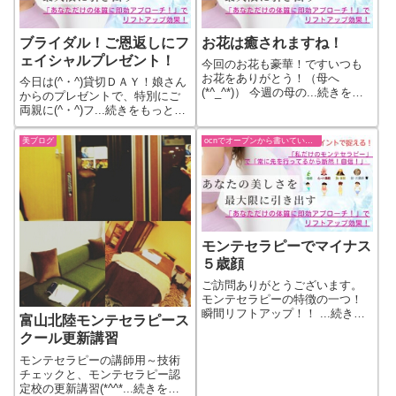
ブライダル！ご恩返しにフ
お花は癒されますね！
ェイシャルプレゼント！
今回のお花も豪華！ですいつも
お花をありがとう！（母へ
今日は(^・^)貸切ＤＡＹ！娘さん
(*^_^*)） 今週の母の...続きをも
からのプレゼントで、特別にご
っと見る
両親に(^・^)フ...続きをもっと見
る
美ブログ
ocnでオープンから書いていた過去ブログ
モンテセラピーでマイナス
５歳顔
ご訪問ありがとうございます。
モンテセラピーの特徴の一つ！
瞬間リフトアップ！！ ...続きを
富山北陸モンテセラピース
もっと見る
クール更新講習
モンテセラピーの講師用～技術
チェックと、モンテセラピー認
定校の更新講習(*^^*...続きをも