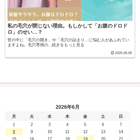
私の毛穴が閉じない理由。もしかして「お腹のドロド
ロ」のせい…？
世の中に「毛穴の開き」や「毛穴の詰まり」に悩む人があふれてい
ますよね。毛穴専用の...続きをもっと見る
2026.06.08
2026年6月
月
火
水
木
金
土
日
1
2
3
4
5
6
7
8
9
10
11
12
13
14
15
16
17
18
19
20
21