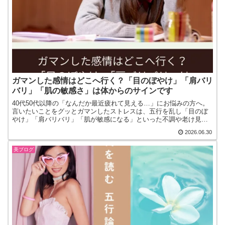
ガマンした感情はどこへ行く？「目のぼやけ」「肩バリ
バリ」「肌の敏感さ」は体からのサインです
40代50代以降の「なんだか最近疲れて見える…」にお悩みの方へ。
言いたいことをグッとガマンしたストレスは、五行を乱し「目のぼ
やけ」「肩バリバリ」「肌が敏感になる」といった不調や老け見え
の原因に。夏の重だるさも吹き飛ばし、本来の巡りを取り戻すヒン
2026.06.30
トを解説します。
美ブログ