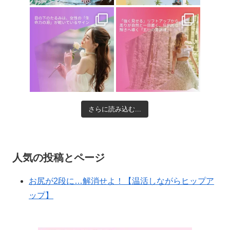
さらに読み込む...
人気の投稿とページ
お尻が2段に…解消せよ！【温活しながらヒップア
ップ】