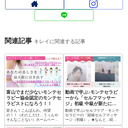
関連記事
キレイに関連する記事
ocnでオープンから書いていた過去ブログ
モンテ学問
富山でまだ少ないモンテセ
動画で学ぶ♪モンテセラピ
ラピー協会認定のモンテセ
ーから「セルフマッサー
ラピストになろう！！
ジ」初級 中級が新たに誕
生！
皆さん！こんばんわ。待望
動画で学ぶ♪セルフケア・モンテ
の！！（わたしだけ…うぅんや
セラピーの「経絡セルフマッサ
そんなことない）ホームペー
ージ（初級）」★なんと...続き
ジ...続きをもっと見る
をもっと見る