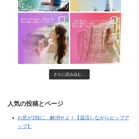
さらに読み込む...
人気の投稿とページ
お尻が2段に…解消せよ！【温活しながらヒップア
ップ】