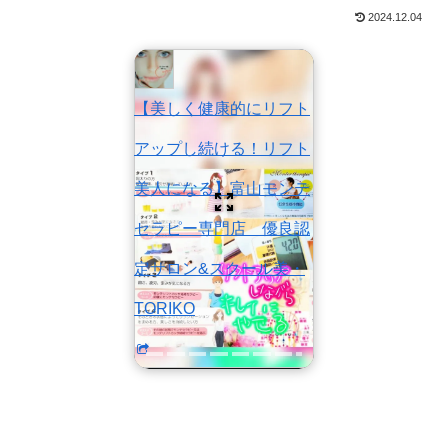
2024.12.04
【美しく健康的にリフト
アップし続ける！リフト
美人になる】富山モンテ
セラピー専門店 優良認
定サロン&スクール美・
TORIKO