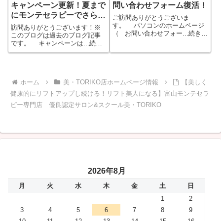
キャンペーン更新！夏まで
問い合わせフォーム復活！
にモンテセラピーでさらに
ご訪問ありがとうございま
美しく！
す。 パソコンのホームページ
訪問ありがとうございます！※
（ お問い合わせフォー...続きを
このブログは過去のブログ記事
もっと見る
です。 キャンペーンは...続き
をもっと見る
ホーム
美・TORIKO店ホームページ情報
【美しく
健康的にリフトアップし続ける！リフト美人になる】富山モンテセラ
ピー専門店 優良認定サロン&スクール美・TORIKO
2026年8月
月
火
水
木
金
土
日
1
2
3
4
5
6
7
8
9