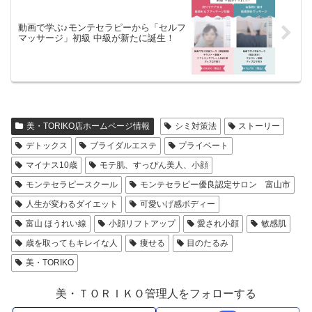
動画で学ぶ♪モンテセラピーから「セルフ
マッサージ」初級 中級が新たに誕生！
美・TORIKO店ホームページ情報
シミ対策法
ストーリー
デトックス
ブライダルエステ
プライベート
マイナス10歳
モテ肌、すっぴん美人、小顔
モンテセラピースクール
モンテセラピー優良認定サロン 富山市
人生が変わるダイエット
可愛いげ感ボディー
富山 ほうれい線
小顔リフトアップ
愛され小顔
敏感肌
歳を取ってもキレイな人
痩せる
目のたるみ
美・TORIKO
美・ＴＯＲＩＫＯ管理人をフォローする