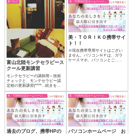
美ブログ
美・TORIKO店ホームページ情報
美・ＴＯＲＩＫＯ携帯サイ
ト！！
※現在携帯専用サイトはござい
ません。パソコンＨＰは、ガラ
ケースマホ、パソコンとご...続
富山北陸モンテセラピース
きをもっと見る
クール更新講習
モンテセラピーの講師用～技術
チェックと、モンテセラピー認
定校の更新講習(*^^*...続きをも
っと見る
美・TORIKO店ホームページ情報
美・TORIKO店ホームページ情報
過去のブログ、携帯HPの
パソコンホームページ お