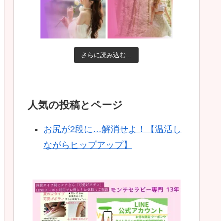
さらに読み込む...
人気の投稿とページ
お尻が2段に…解消せよ！【温活し
ながらヒップアップ】