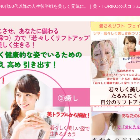
40代50代以降の人生後半戦を美しく元気に。｜美・TORIKO公式コラ