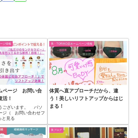
ページ情報
美・TORIKO店ホームページ情報
ムページ お問い合
体質へ直アプローチだから、違
復活！
う！美しいリフトアップからはじ
まる！
うございます。 パソ
ージ（ お問い合わせフ
もっと見る
美ブログ