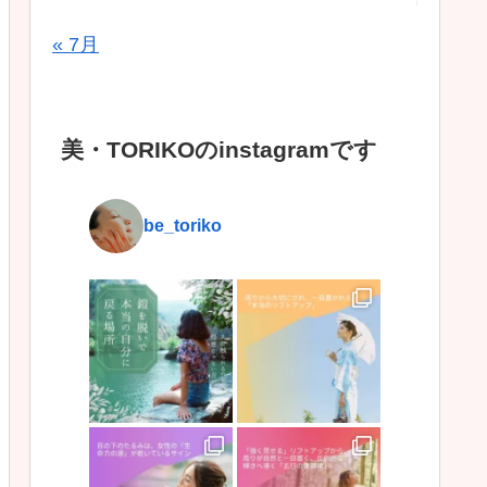
« 7月
美・TORIKOのinstagramです
be_toriko