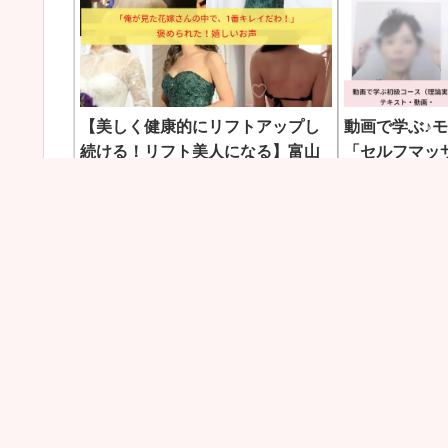
【美しく健康的にリフトアップし
動画で学ぶ♪
続ける！リフト美人になる】富山
「セルフマッ
モンテセラピー専門店 優良認定
新たに誕生！
サロン&スクール美・TORIKO
モンテセラピー専門店14の年優良認定
動画で学ぶ♪セ
サロン 本当のモンテ効果を高め引き出
ーの「経絡セル
す熟練の...続きをもっと見る
★なんと...続
ホーム
美・TORIKO店ホームページ情報
美