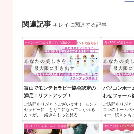
関連記事
キレイに関連する記事
ocnでオープンから書いていた過去ブログ
美・TORIKO店ホーム
富山でモンテセラピー協会認定の
パソコンホー
満足！リフトアップ！
わせフォーム
ご訪問ありがとうございます！ モンテ
ご訪問ありがと
セラピーに！とりこになっていかれる
コンのホームペ
方々が、...続きをもっと見る
ォー...続きを
美・TORIKO店ホームページ情報
モンテ学問