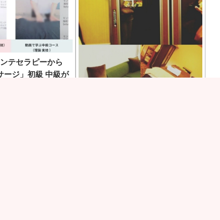
モンテセラピーから
サージ」初級 中級が
ルフケア・モンテセラピ
フマッサージ（初級）」
富山北陸モンテセラピースクール
きをもっと見る
更新講習
モンテセラピーの講師用～技術チェック
と、モンテセラピー認定校の更新講習
(*^^*...続きをもっと見る
・ＴＯＲＩＫＯ携帯サイト！！