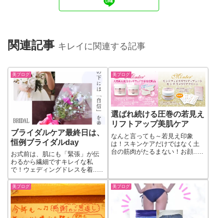
関連記事
キレイに関連する記事
美ブログ
美ブログ
選ばれ続ける圧巻の若見え
リフトアップ美肌ケア
ブライダルケア最終日は、
なんと言っても～若見え印象
恒例ブライダルday
は！スキンケアだけではなく土
台の筋肉がたるまない！お顔...
お式前は、肌にも「緊張」が伝
続きをもっと見る
わるから繊細ですキレイな私
で！ウェディングドレスを着...
続きをもっと見る
美ブログ
美ブログ