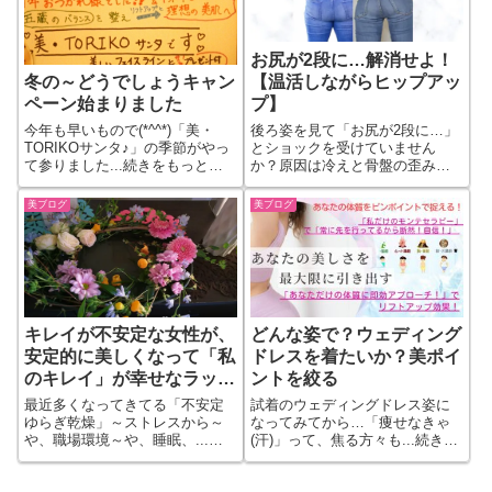
お尻が2段に…解消せよ！
【温活しながらヒップアッ
冬の～どうでしょうキャン
プ】
ペーン始まりました
後ろ姿を見て「お尻が2段に…」
今年も早いもので(*^^*)「美・
とショックを受けていません
TORIKOサンタ♪」の季節がやっ
か？原因は冷えと骨盤の歪み、
て参りました...続きをもっと見
そして五行（木火土金水）のバ
る
ランスにあります。あなたの体
美ブログ
美ブログ
質（木・火・土・金・水）に合
わせた温活ケアを取り入れて、
キュッと上がった理想のヒップ
ラインを取り戻しましょう！
キレイが不安定な女性が、
どんな姿で？ウェディング
安定的に美しくなって「私
ドレスを着たいか？美ポイ
のキレイ」が幸せなラッキ
ントを絞る
ーも若さも引き寄せる♪美
最近多くなってきてる「不安定
試着のウェディングドレス姿に
ケア
ゆらぎ乾燥」～ストレスから～
なってみてから…「痩せなきゃ
や、職場環境～や、睡眠、...続
(汗)」って、焦る方々も...続きを
きをもっと見る
もっと見る