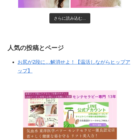
さらに読み込む...
人気の投稿とページ
お尻が2段に…解消せよ！【温活しながらヒップア
ップ】