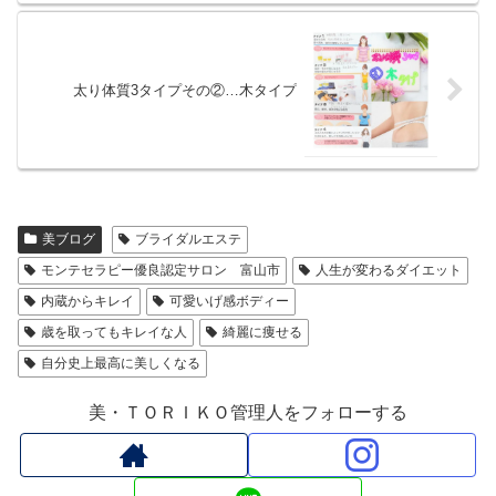
太り体質3タイプその②…木タイプ
美ブログ
ブライダルエステ
モンテセラピー優良認定サロン 富山市
人生が変わるダイエット
内蔵からキレイ
可愛いげ感ボディー
歳を取ってもキレイな人
綺麗に痩せる
自分史上最高に美しくなる
美・ＴＯＲＩＫＯ管理人をフォローする