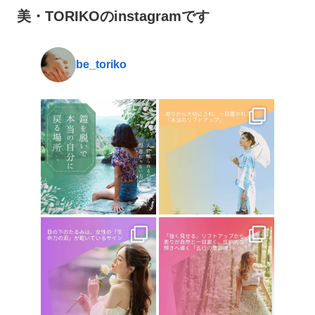
美・TORIKOのinstagramです
be_toriko