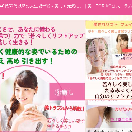
40代50代以降の人生後半戦を美しく元気に。｜美・TORIKO公式コラ