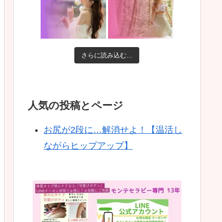
さらに読み込む...
人気の投稿とページ
お尻が2段に…解消せよ！【温活し
ながらヒップアップ】