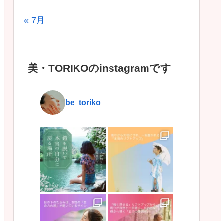
« 7月
美・TORIKOのinstagramです
be_toriko