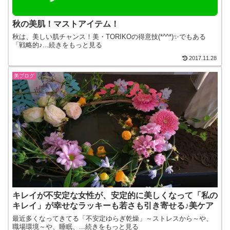
秋の美肌！マストアイテム！
秋は、美しい肌チャンス！美・TORIKOの得意技(*^^*)✨でもある
「戦略的♪...続きをもっと見る
2017.11.28
美ブログ
キレイが不安定な女性が、安定的に美しくなって「私の
キレイ」が幸せなラッキーも若さも引き寄せる♪美ケア
最近多くなってきてる「不安定ゆらぎ乾燥」～ストレスから～や、
職場環境～や、睡眠、...続きをもっと見る