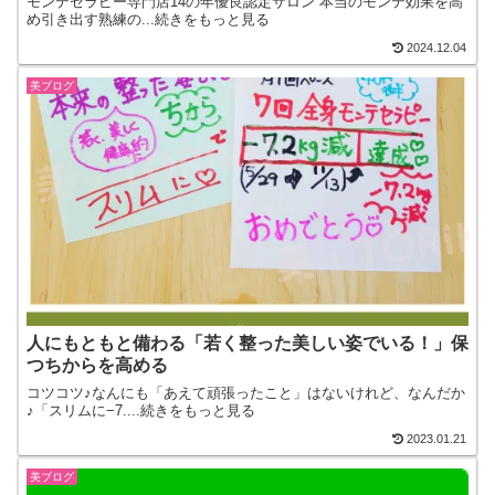
モンテセラピー専門店14の年優良認定サロン 本当のモンテ効果を高
め引き出す熟練の...続きをもっと見る
2024.12.04
美ブログ
人にもともと備わる「若く整った美しい姿でいる！」保
つちからを高める
コツコツ♪なんにも「あえて頑張ったこと」はないけれど、なんだか
♪「スリムに−7....続きをもっと見る
2023.01.21
美ブログ