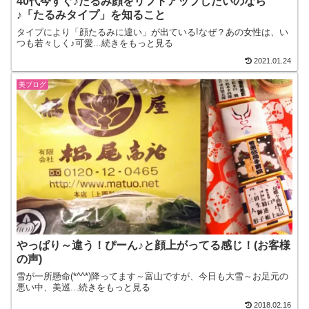
40代今すぐ♪たるみ顔をリフトアップしたいのなら
♪「たるみタイプ」を知ること
タイプにより「顔たるみに違い」が出ている!なぜ？あの女性は、い
つも若々しく♪可愛...続きをもっと見る
2021.01.24
美ブログ
やっぱり～違う！ぴーん♪と顔上がってる感じ！(お客様
の声)
雪が一所懸命(*^^*)降ってます～富山ですが、今日も大雪～お足元の
悪い中、美巡...続きをもっと見る
2018.02.16