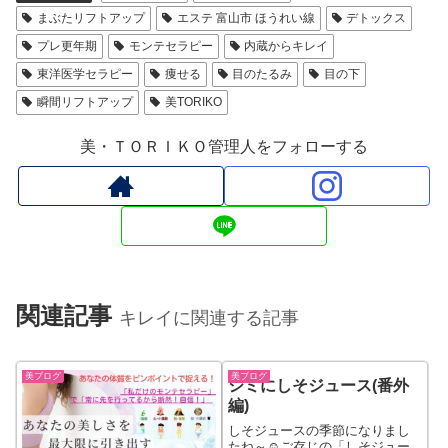
まぶたリフトアップ
エステ 富山市 ほうれい線
デトックス
プレ更年期
モンテセラピー
内蔵からキレイ
東洋医学セラピー
痩せる
目のたるみ
目の下
瞬間リフトアップ
美TORIKO
美・ＴＯＲＩＫＯ管理人をフォローする
関連記事
キレイに関連する記事
美ブログ
美ブログ
シミにしそジュース(番外
編)
しそジュースの季節になりまし
たね～☺ご存じの「しそジュー