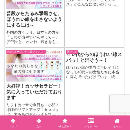
ス」がこんなに凄いの！っ...続
きをもっと見る
普段からたるみ撃退させ、
ほうれい線を出さないよう
にするには～
外国の方々より、日本人の方が
「しわが出やすいんやって～」
(*^^*)✨と、わいわ...続きをもっ
と見る
ocnでオープンから書いていた過去ブログ
美ブログ
４０代からのほうれい線ス
パっ！と消そう～！
ほうれい線が本当にキレイ！に
なって40代～の女性たちに本当
に喜んでいただけていま...続き
をもっと見る
大好評！カッサセラピー！
気に入っていただけており
ます
リフトカッサで今日も！小顔！
ほほのリフトアップ！ｂｏｄｙ
は、太もものセルライトウ...続
きをもっと見る
日記・エッセイ・コラム
美ブログ
トップ
次へ
お店ＨＰ
サイドバー
ホーム