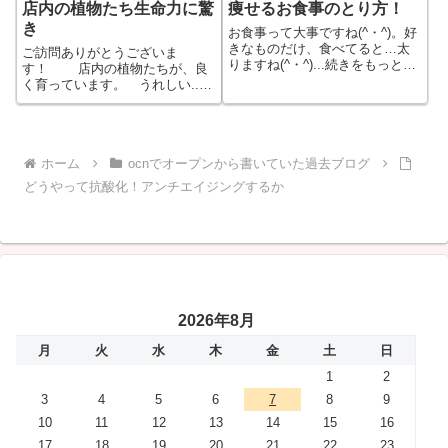
店内の植物たち生命力に驚
痩せるお食事のとり方！
き
お食事って大事ですね(^・^)。好
きなものだけ、食べてると…太
ご訪問ありがとうございま
りますね(^・^)...続きをもっと見
す！ 店内の植物たちが、良
る
く育っています。 うれしい...
続きをもっと見る
ホーム
ocnでオープンから書いていた過去ブログ
どうやって抗酸化！アンチエイジングするか
2026年8月
月
火
水
木
金
土
日
1
2
3
4
5
6
7
8
9
10
11
12
13
14
15
16
17
18
19
20
21
22
23