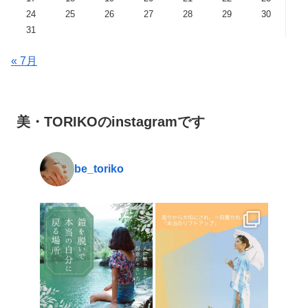
24
25
26
27
28
29
30
31
« 7月
美・TORIKOのinstagramです
be_toriko