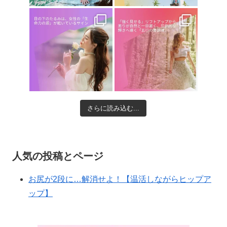
さらに読み込む...
人気の投稿とページ
お尻が2段に…解消せよ！【温活しながらヒップア
ップ】