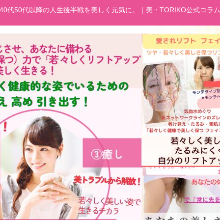
40代50代以降の人生後半戦を美しく元気に。｜美・TORIKO公式コラ