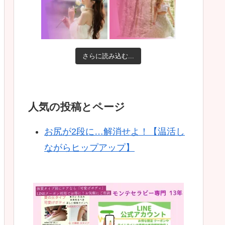
さらに読み込む...
人気の投稿とページ
お尻が2段に…解消せよ！【温活し
ながらヒップアップ】