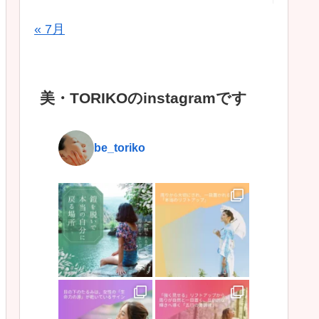
« 7月
美・TORIKOのinstagramです
be_toriko