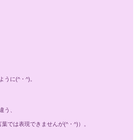
に(^・^)。
違う、
言葉では表現できませんが(^・^)）。