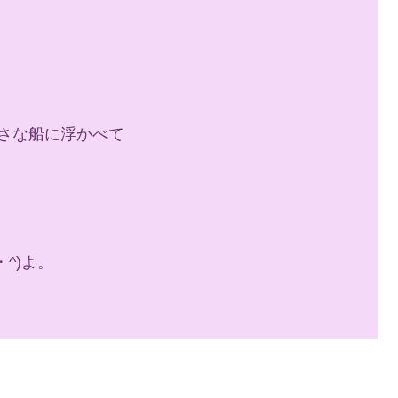
さな船に浮かべて
^)よ。