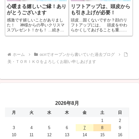
心暖まる嬉しいご縁！あり
リフトアップは、頭皮から
がとうございます
も引き上げが必要！
感激です嬉しいことがありまし
頭皮…固くないですか？顔のリ
た！ 神様からの早いクリスマ
フトアップには、 頭皮をやわ
スプレゼント！かも！ ...続きを
らかくしてあげることも重...続
もっと見る
きをもっと見る
ホーム
ocnでオープンから書いていた過去ブログ
美・ＴＯＲＩＫＯをよろしくお願い申しあげます
2026年8月
月
火
水
木
金
土
日
1
2
3
4
5
6
7
8
9
10
11
12
13
14
15
16