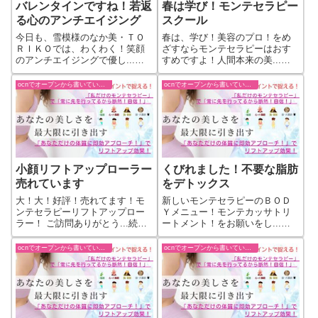
バレンタインですね！若返
春は学び！モンテセラピー
る心のアンチエイジング
スクール
今日も、雪模様のなか美・ＴＯ
春は、学び！美容のプロ！をめ
ＲＩＫＯでは、わくわく！笑顔
ざすならモンテセラピーはおす
のアンチエイジングで優し...続
すめですよ！人間本来の美...続
きをもっと見る
きをもっと見る
ocnでオープンから書いていた過去ブログ
ocnでオープンから書いていた過去ブログ
小顔リフトアップローラー
くびれました！不要な脂肪
売れています
をデトックス
大！大！好評！売れてます！モ
新しいモンテセラピーのＢＯＤ
ンテセラピーリフトアップロー
Ｙメニュー！モンテカッサトリ
ラー！ ご訪問ありがとう...続き
ートメント！をお願いをし...続
をもっと見る
きをもっと見る
ocnでオープンから書いていた過去ブログ
ocnでオープンから書いていた過去ブログ