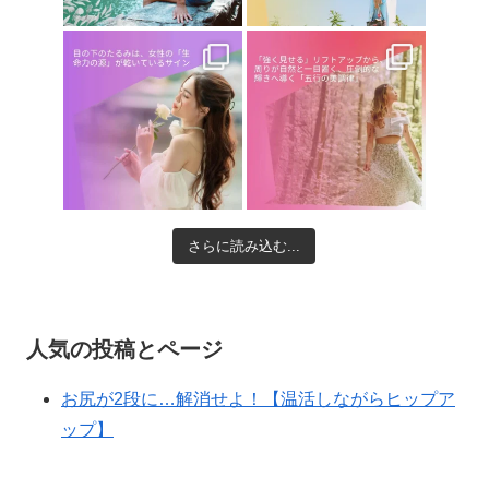
さらに読み込む...
人気の投稿とページ
お尻が2段に…解消せよ！【温活しながらヒップア
ップ】