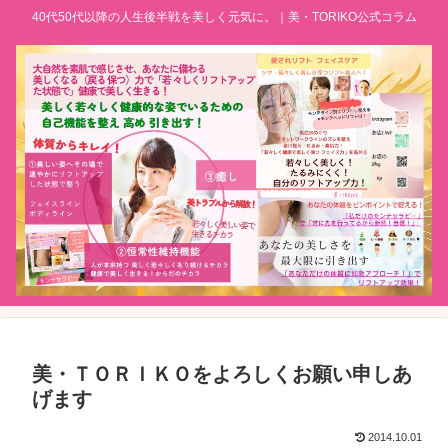
40代50代以降の人生後半戦を美しく元気に。｜美・TORIKO公式コラム
美・ＴＯＲＩＫＯをよろしくお願い申しあ
げます
2014.10.01