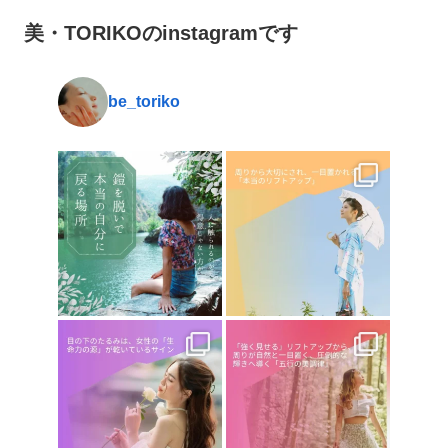
美・TORIKOのinstagramです
be_toriko