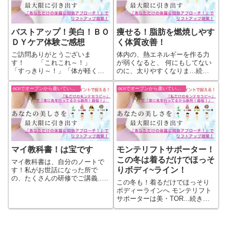
バストアップ！美白！ＢＯ
痩せる！脂肪を燃焼しやす
ＤＹケア体験ご感想
く体質改善！
ご訪問ありがとうございま
体内の、熱エネルギーを作る力
す！ 「これこれ～！」
が弱くなると、 何にもしてない
「すっきり～！」「体が軽くな
のに、太りやすくなりま...続き
っ...続きをもっと見る
をもっと見る
ocnでオープンから書いていた過去ブログ
ocnでオープンから書いていた過去ブログ
マイ教科書！は宝です
モンテリフトサポーター！
この冬は着るだけでほっそ
マイ教科書は、自分のノートで
りボディ~ライン！
す！私がお世話になった所で
の、たくさんの研修でご講義...
この冬も！着るだけでほっそり
続きをもっと見る
ボディーラインへ モンテリフト
サポーターは美・TOR...続きを
もっと見る