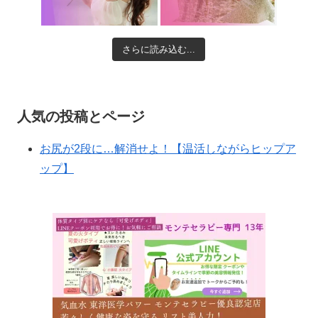
さらに読み込む...
人気の投稿とページ
お尻が2段に…解消せよ！【温活しながらヒップア
ップ】