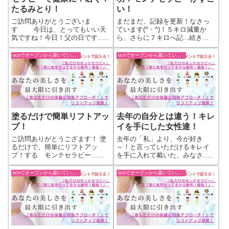
たるみとり！
い！
ご訪問ありがとうございま
まだまだ、記録を更新！なさっ
す 今日は、とってもいい天
ています(^・^)！５キロ減量か
気ですね！今日！父の日です...
ら、さらに７キロへ記...続きを
続きをもっと見る
もっと見る
ocnでオープンから書いていた過去ブログ
ocnでオープンから書いていた過去ブログ
塗るだけで簡単リフトアッ
去年の自分とは違う！キレ
プ！
イを手にした女性達！
ご訪問ありがとうござます！ 塗
去年の「私」より、今が好き
るだけで、簡単にリフトアッ
～！と言っていただけるキレイ
プ！する モンテセラピー...続
を手に入れて戴いた、みなさ...
きをもっと見る
続きをもっと見る
ocnでオープンから書いていた過去ブログ
ocnでオープンから書いていた過去ブログ