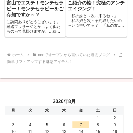
富山でエステ！モンテセラ
ご紹介の輪！究極のアンチ
ピー！モンテセラピーをご
エイジング！
存知ですか～？
「私の妹と～次～来るね～」
「私の娘と次～予約取りたいの
ご訪問ありがとうございます。
～いつ空いてる？」「私の友...
経絡マッサージとか…よく似た
続きをもっと見る
ものって見掛けますが、...続き
をもっと見る
ホーム
ocnでオープンから書いていた過去ブログ
簡単リフトアップする魅惑アイテム！
2026年8月
月
火
水
木
金
土
日
1
2
3
4
5
6
7
8
9
10
11
12
13
14
15
16