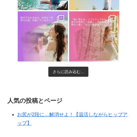
さらに読み込む...
人気の投稿とページ
お尻が2段に…解消せよ！【温活しながらヒップア
ップ】