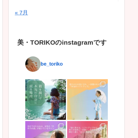
« 7月
美・TORIKOのinstagramです
be_toriko