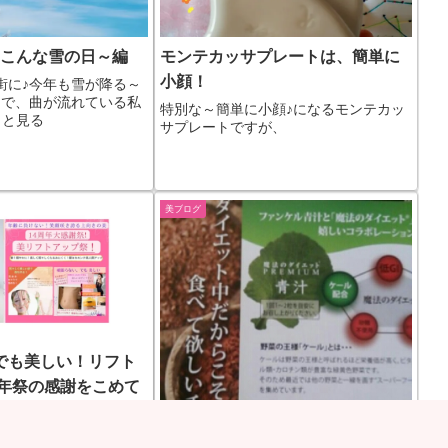
♪こんな雪の日～編
モンテカッサプレートは、簡単に
小顔！
街に♪今年も雪が降る～
中で、曲が流れている私
特別な～簡単に小顔♪になるモンテカッ
もっと見る
サプレートですが、
美ブログ
でも美しい！リフト
周年祭の感謝をこめて
しく 美しく！たるみに
感じさせない愛されリフ