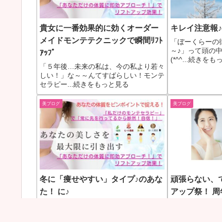
貴女に一番効果的に効くオーダー
キレイ注意報
メイドモンテテクニックで瞬間ﾘﾌﾄ
「ぼーくらーの
～♪」って頭の
ｱｯﾌﾟ
(*^^...続きを
「５年後…未来の私は、今の私より若々
しい！」な～～んてすばらしい！モンテ
セラピー...続きをもっと見る
美ブログ
美ブログ
冬に「痩せやすい」タイプ♪のあな
頑張らない、
た！ に♪
アップ祭！ 
待ってた！痩せやすい「冬」のタイプさ
土台から、若々
んは…美しく痩せるには、「臓腑(内臓)
くく！実年齢を