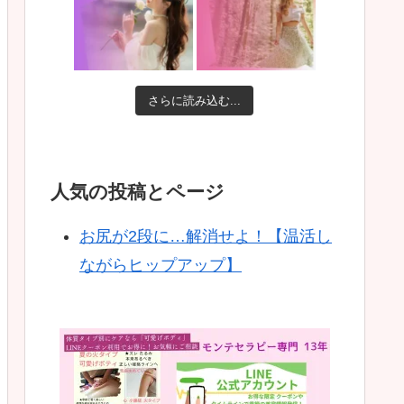
さらに読み込む...
人気の投稿とページ
お尻が2段に…解消せよ！【温活し
ながらヒップアップ】