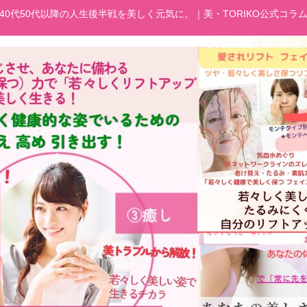
40代50代以降の人生後半戦を美しく元気に。｜美・TORIKO公式コラ