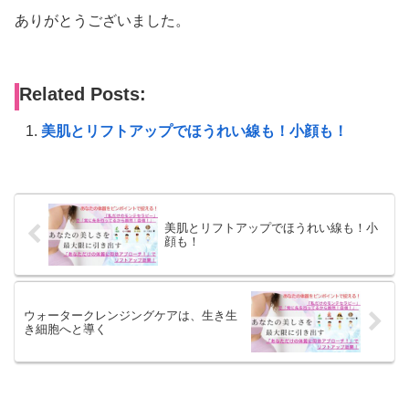
ありがとうございました。
Related Posts:
美肌とリフトアップでほうれい線も！小顔も！
美肌とリフトアップでほうれい線も！小
顔も！
ウォータークレンジングケアは、生き生
き細胞へと導く