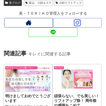
美ブログ
富山 小顔エステ
小顔リフトアップ
美・ＴＯＲＩＫＯ管理人をフォローする
関連記事
キレイに関連する記事
ocnでオープンから書いていた過去ブログ
美ブログ
明けましておめでとうござ
頑張らない、でも美しい！
います
リフトアップ祭！ 周年祭
の感謝をこめて