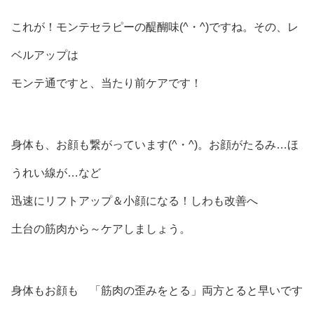
これが！モンテセラピーの醍醐味(^・^)ですね。その、レ
ベルアップは
モンテ通ですと、当たり前ケアです！
身体も、お顔も繋がっています(^・^)。お顔がたるみ…ほ
うれい線が…など
迅速にリフトアップ＆小顔になる！しわも改善へ
土台の筋肉から～ケアしましょう。
身体もお顔も 「筋肉の歪みをとる」両方とると早いです