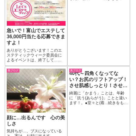
見る
急いで！富山でエステして
36,000円当たる応募できま
すよ！
ありがとうございます！このエ
ステティックウィーク委員会に
よるイベントは、終了して...続
きをもっと見る
美ブログ
美ブログ
40代～四角くなってな
い？お尻のリフトアップ！
させ肌感しっとり！させる
には
綺麗に「かまう」ことは、年齢
に「抗う(あらがう)」ことと違い
ます！。●堂々と(着...続きをもっ
と見る
顔に…出るんです 心の美
しさ
気持ちが…、ブスになっている
と…実は、お顔に出ます。