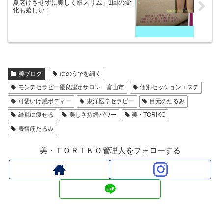
夏老けさせずに美しく細スリム」1回の変
化も嬉しい！
美ブログ
にのうでを細く
モンテセラピー優良認定サロン 富山市
個別セッションエステ
可愛いげ感ボディー
東洋医学セラピー
目元のたるみ
綺麗に痩せる
美しさ持続パワー
美・TORIKO
表情筋たるみ
美・ＴＯＲＩＫＯ管理人をフォローする