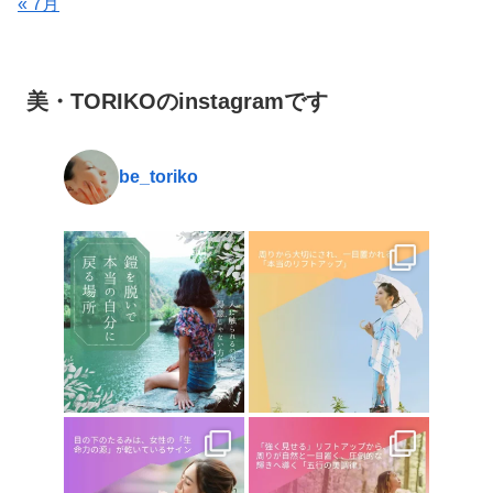
« 7月
美・TORIKOのinstagramです
be_toriko