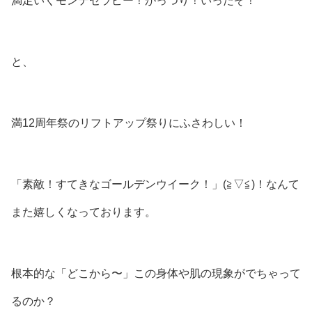
満足いくモンテセラピー！がっつり！いったぞ！
と、
満12周年祭のリフトアップ祭りにふさわしい！
「素敵！すてきなゴールデンウイーク！」(⁠≧⁠▽⁠≦⁠)！なんて
また嬉しくなっております。
根本的な「どこから〜」この身体や肌の現象がでちゃって
るのか？