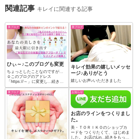
関連記事
キレイに関連する記事
美ブログ
美ブログ
ひぃ～♪このブログも変更
キレイ効果の嬉しいメッセ
ちょっとしたことなのですが…
ージ♪ありがとう
☺このブログのアドレス
嬉しいお声♪いただきました
「https://～」に変更し...続きを
もっと見る
美ブログ
お知らせ
お店のラインをつくりまし
た。
美・ＴＯＲＩＫＯのショップカ
ードを つくりたくて、 はじめま
した。 お店のLin...続きをもっと