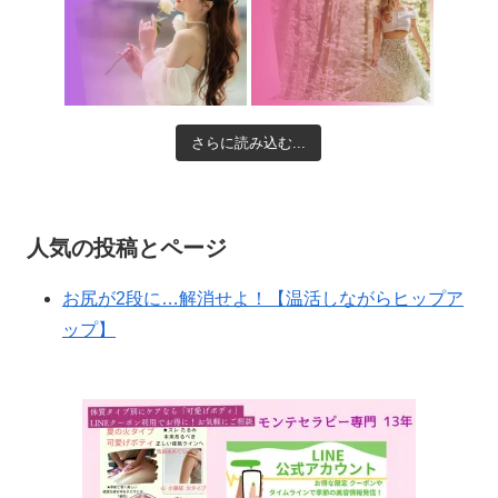
さらに読み込む...
人気の投稿とページ
お尻が2段に…解消せよ！【温活しながらヒップア
ップ】