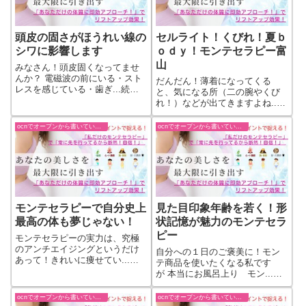
頭皮の固さがほうれい線の
セルライト！くびれ！夏ｂ
シワに影響します
ｏｄｙ！モンテセラピー富
山
みなさん！頭皮固くなってませ
んか？ 電磁波の前にいる・スト
だんだん！薄着になってくる
レスを感じている・歯ぎ...続き
と、気になる所（二の腕やくび
をもっと見る
れ！）などが出てきますよね...
続きをもっと見る
ocnでオープンから書いていた過去ブログ
ocnでオープンから書いていた過去ブログ
モンテセラピーで自分史上
見た目印象年齢を若く！形
最高の体も夢じゃない！
状記憶が魅力のモンテセラ
ピー
モンテセラピーの実力は、究極
のアンチエイジングというだけ
自分への１日のご褒美に！モン
あって！きれいに痩せてい...続
テ商品を使いたくなる私です
きをもっと見る
が 本当にお風呂上り モン...続
きをもっと見る
ocnでオープンから書いていた過去ブログ
ocnでオープンから書いていた過去ブログ