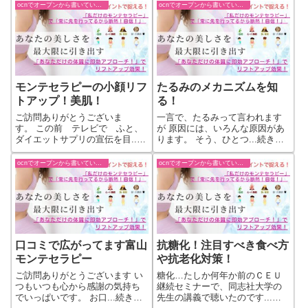
ocnでオープンから書いていた過去ブログ
ocnでオープンから書いていた過去ブログ
モンテセラピーの小顔リフ
たるみのメカニズムを知
トアップ！美肌！
る！
ご訪問ありがとうございま
一言で、たるみって言われます
す。 この前 テレビで ふと、
が 原因には、いろんな原因があ
ダイエットサプリの宣伝を目...
ります。 そう、ひとつ...続きを
続きをもっと見る
もっと見る
ocnでオープンから書いていた過去ブログ
ocnでオープンから書いていた過去ブログ
口コミで広がってます富山
抗糖化！注目すべき食べ方
モンテセラピー
や抗老化対策！
ご訪問ありがとうございます い
糖化…たしか何年か前のＣＥＵ
つもいつも心から感謝の気持ち
継続セミナーで、同志社大学の
でいっぱいです。 お口...続きを
先生の講義で聴いたのです...続