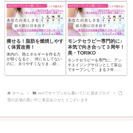
もっと見る
きをもっと見る
ocnでオープンから書いていた過去ブログ
ocnでオープンから書いていた過去ブログ
痩せる！脂肪を燃焼しやす
モンテセラピー専門的に♪
く体質改善！
本気で向き合って３周年！
美・TORIKO
体内の、熱エネルギーを作る力
が弱くなると、 何にもしてない
モンテセラピーを専門に、アン
のに、太りやすくなりま...続き
チエイジングサロンとして富山
をもっと見る
でオープンして、まる３年...続
きをもっと見る
ホーム
ocnでオープンから書いていた過去ブログ
雪の足場の悪い中ご来店ありがとうございます