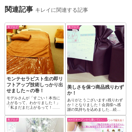
関連記事
キレイに関連する記事
美ブログ
美ブログ
モンテセラピスト生の即リ
フトアップ技術しっかり出
美しさを保つ商品残りわず
せました～の巻！
か！
モデルさんが「すごい！本当に
ありがとうございます♪残りわず
上がるって、わかりました！」
か！となりました！会員様へ感
「私まだまだ上がるって！...続
謝の気持ちを込めました...続き
きをもっと見る
をもっと見る
美ブログ
ocnでオープンから書いていた過去ブログ