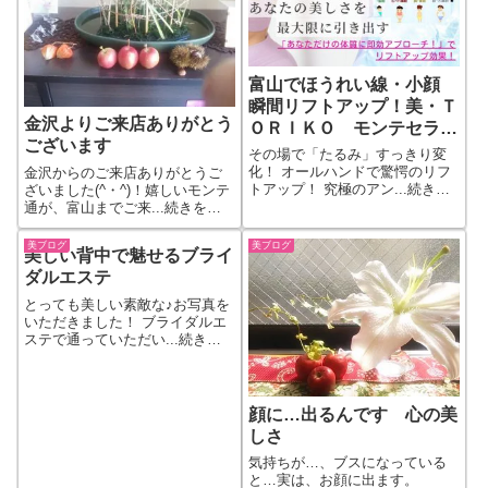
富山でほうれい線・小顔
瞬間リフトアップ！美・Ｔ
金沢よりご来店ありがとう
ＯＲＩＫＯ モンテセラピ
ございます
ー
その場で「たるみ」すっきり変
化！ オールハンドで驚愕のリフ
金沢からのご来店ありがとうご
トアップ！ 究極のアン...続きを
ざいました(^・^)！嬉しいモンテ
もっと見る
通が、富山までご来...続きをも
っと見る
美ブログ
美ブログ
美しい背中で魅せるブライ
ダルエステ
とっても美しい素敵な♪お写真を
いただきました！ ブライダルエ
ステで通っていただい...続きを
もっと見る
顔に…出るんです 心の美
しさ
気持ちが…、ブスになっている
と…実は、お顔に出ます。