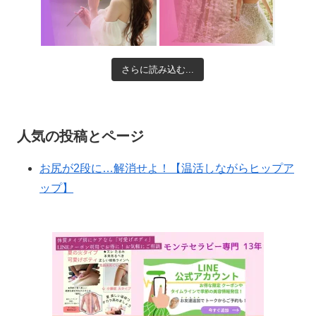
さらに読み込む...
人気の投稿とページ
お尻が2段に…解消せよ！【温活しながらヒップア
ップ】