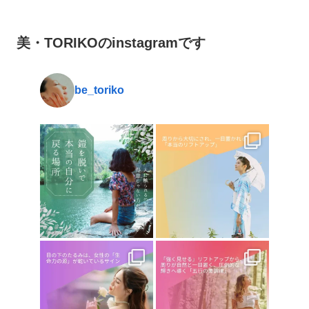
美・TORIKOのinstagramです
be_toriko