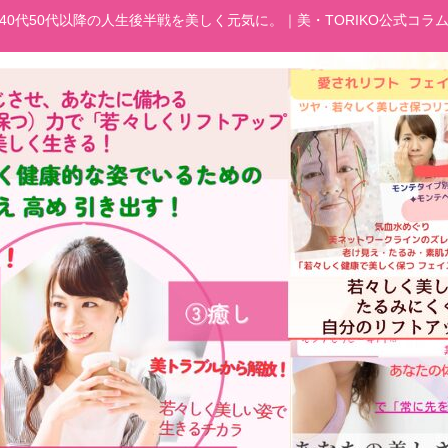
40代50代以降の人生後半戦を美しく元気に。｜美・TORIKO公式コラ