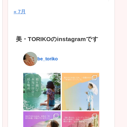
« 7月
美・TORIKOのinstagramです
be_toriko