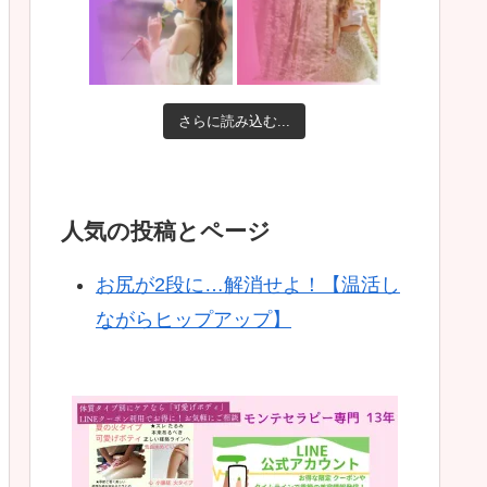
さらに読み込む...
人気の投稿とページ
お尻が2段に…解消せよ！【温活し
ながらヒップアップ】