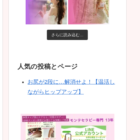
さらに読み込む...
人気の投稿とページ
お尻が2段に…解消せよ！【温活し
ながらヒップアップ】