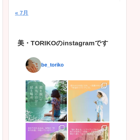
« 7月
美・TORIKOのinstagramです
be_toriko