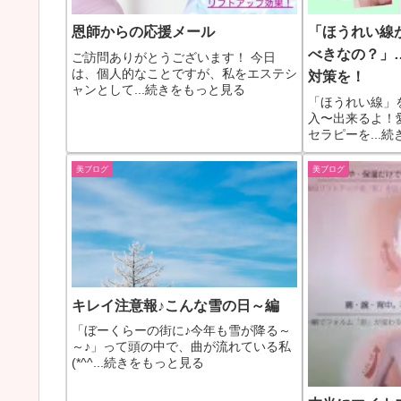
恩師からの応援メール
「ほうれい線
べきなの？」
ご訪問ありがとうございます！ 今日
は、個人的なことですが、私をエステシ
対策を！
ャンとして...続きをもっと見る
「ほうれい線」
入〜出来るよ！
セラピーを...
美ブログ
美ブログ
キレイ注意報♪こんな雪の日～編
「ぼーくらーの街に♪今年も雪が降る～
～♪」って頭の中で、曲が流れている私
(*^^...続きをもっと見る