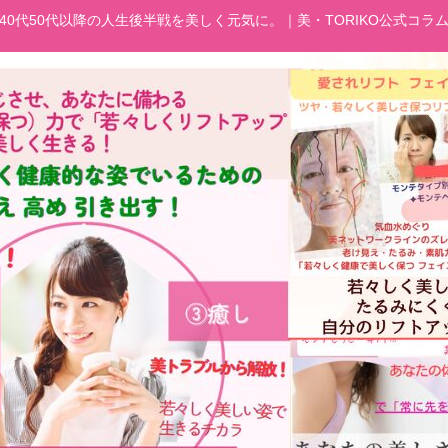
40代50代以降の人生後半戦を美しく元気に。｜美・TORIKO公式コラ