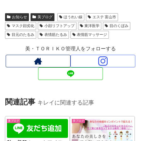
お知らせ
美ブログ
ほうれい線
エステ 富山市
マスク顔劣化
小顔リフトアップ
東洋医学
目のくぼみ
目元のたるみ
表情筋たるみ
表情筋マッサージ
美・ＴＯＲＩＫＯ管理人をフォローする
関連記事
キレイに関連する記事
美ブログ
美ブログ