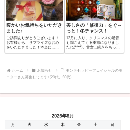
暖かいお気持ちをいただき
美しさの「修復力」をぐ～
ました♪
っと！冬チャンス！
ご訪問ありがとうございます！
12月に入り、クリスマスの足音
お客様から、サプライズなお心
も聞こえてくる季節になりまし
をいただきました！本当に...続
たね(*^^*)。貴女...続きをもっと
きをもっと見る
見る
ホーム
お知らせ
モンテセラピーフェイシャルのモ
ニターさん募集してます♪(20代、50代)
2026年8月
月
火
水
木
金
土
日