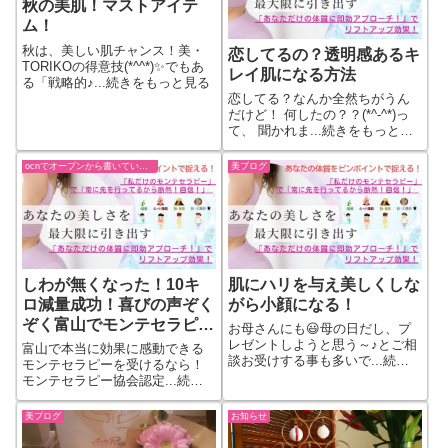
秋の美肌！マストアイテ
ム！
秋は、美しい肌チャンス！美・
恋してるの？透明感あるキ
TORIKOの得意技(*^^*)✨でもあ
レイ肌になる方法
る「戦略的♪...続きをもっと見る
恋してる？なんか全然ちがうん
だけど！ 何したの？？(*^-^*)っ
て、 聞かれま...続きをもっと見
る
ocnでオープンから書いていた過去ブログ
美ブログ
しわが無くなった！10キ
肌にハリを与え美しくしな
ロ減量成功！喜びの声ぞく
がら小顔になる！
ぞく富山でモンテセラピー
お母さんにも😃母の日だし、プ
を受けるなら！
レゼントしようと思う～♪とご相
富山で本当に効果に感動できる
談お受けする事も多いで...続き
モンテセラピーを受けるなら！
をもっと見る
モンテセラピー協会認定...続き
をもっと見る
美ブログ
お知らせ