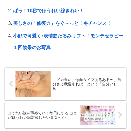
ぱっ！10秒でほうれい線きれい！
美しさの「修復力」をぐ～っと！冬チャンス！
小顔で可愛く♪表情筋たるみリフト！モンテセラピー
１回効果のお写真
「ドカ食い」傾向タイプあるある〜、自
分さえ我慢すれば…という「自分いじ
め」
ほうれい線を薄めていく毎日にするには
♪<ほうれい線対策したい貴女へ♪>