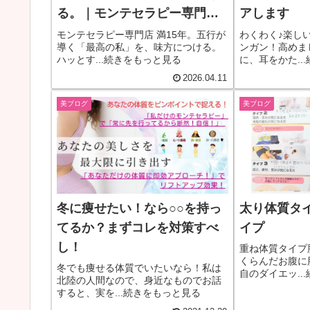
る。｜モンテセラピー専門店
アします
美・TORIKO
モンテセラピー専門店 満15年。五行が
わくわく♪楽し
導く「最高の私」を、味方につける。
ンガン！高めま
ハッとす...続きをもっと見る
に、耳をかた..
2026.04.11
美ブログ
美ブログ
冬に痩せたい！なら○○を持っ
太り体質タ
てるか？まずコレを対策すべ
イプ
し！
重ね体質タイプ
くらんだお腹に
冬でも痩せる体質でいたいなら！私は
自のダイエッ..
北陸の人間なので、身近なものでお話
すると、実を...続きをもっと見る