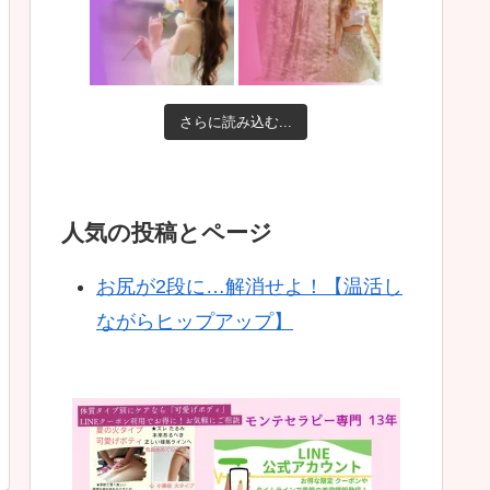
さらに読み込む...
人気の投稿とページ
お尻が2段に…解消せよ！【温活し
ながらヒップアップ】