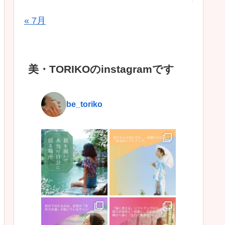
« 7月
美・TORIKOのinstagramです
be_toriko