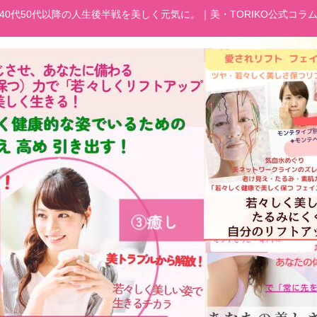
40代50代以降の人生後半戦を美しく元気に。｜美・TORIKO公式コラ