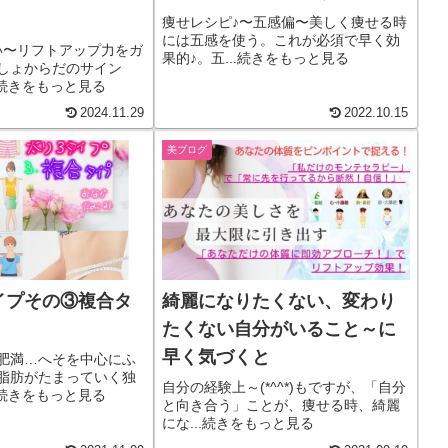
痩せレシピ♪〜五感偏〜美しく痩せる時
には五感を使う。これが必須で早く効
い〜リフトアップ力をガ
果的♪。五...続きをもっと見る
しょからだのサイン
.続きをもっと見る
2024.11.29
2022.10.15
美ブログ
イプその③複合タ
綺麗になりたくない、変わり
たくない自分がいること～に
早く気づくと
肥満…へそを中心にふ
脂肪がたまっていく独
自分の経験上～(*^^*)もですが、「自分
.続きをもっと見る
と向き合う」ことが、痩せる時、綺麗
にな...続きをもっと見る