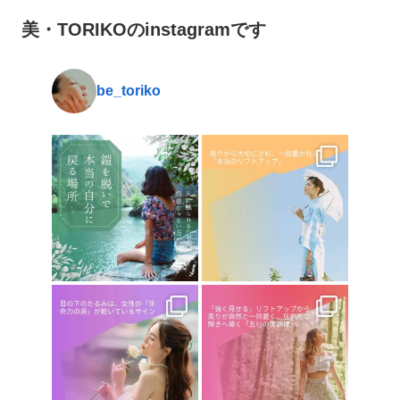
美・TORIKOのinstagramです
be_toriko