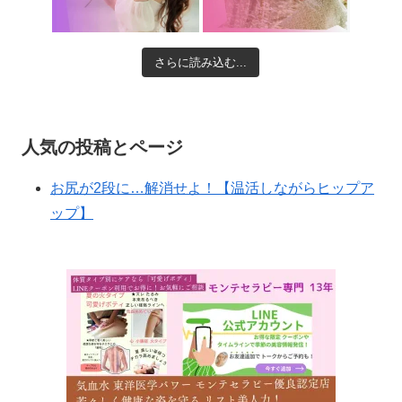
さらに読み込む...
人気の投稿とページ
お尻が2段に…解消せよ！【温活しながらヒップア
ップ】