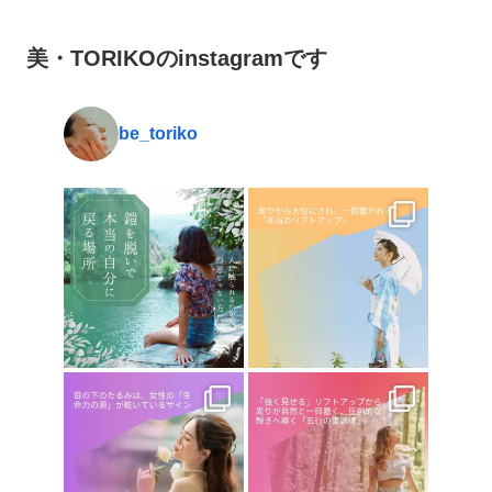
美・TORIKOのinstagramです
be_toriko