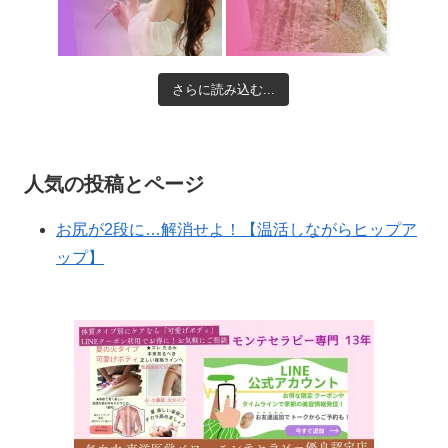
さらに読み込む...
人気の投稿とページ
お尻が2段に…解消せよ！【温活しながらヒップア
ップ】