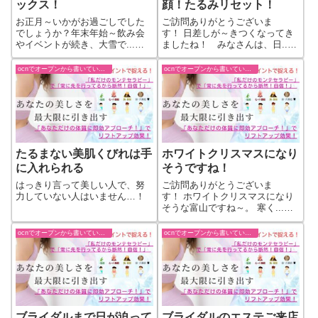
ックス！
顔！たるみリセット！
お正月～いかがお過ごしでした
ご訪問ありがとうございま
でしょうか？年末年始～飲み会
す！ 日差しが～きつくなってき
やイベントが続き、大雪で...続
ましたね！ みなさんは、日...
きをもっと見る
続きをもっと見る
ocnでオープンから書いていた過去ブログ
ocnでオープンから書いていた過去ブログ
たるまない美肌くびれは手
ホワイトクリスマスになり
に入れられる
そうですね！
はっきり言って美しい人で、努
ご訪問ありがとうございま
力していない人はいません…！
す！ ホワイトクリスマスになり
そうな富山ですね～。 寒く...続
きをもっと見る
ocnでオープンから書いていた過去ブログ
ocnでオープンから書いていた過去ブログ
ブライダルまで日が迫って
ブライダルのエステご来店