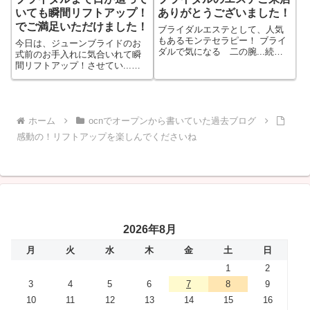
いても瞬間リフトアップ！
ありがとうございました！
でご満足いただけました！
ブライダルエステとして、人気
もあるモンテセラピー！ ブライ
今日は、ジューンブライドのお
ダルで気になる 二の腕...続き
式前のお手入れに気合いれて瞬
をもっと見る
間リフトアップ！させてい...続
きをもっと見る
ホーム
ocnでオープンから書いていた過去ブログ
感動の！リフトアップを楽しんでくださいね
2026年8月
月
火
水
木
金
土
日
1
2
3
4
5
6
7
8
9
10
11
12
13
14
15
16