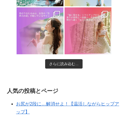
さらに読み込む...
人気の投稿とページ
お尻が2段に…解消せよ！【温活しながらヒップア
ップ】