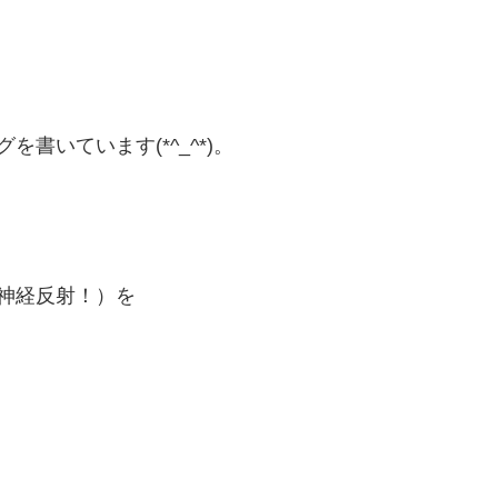
書いています(*^_^*)。
神経反射！）を