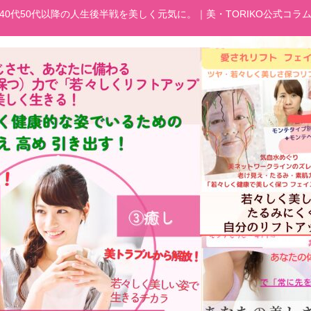
40代50代以降の人生後半戦を美しく元気に。｜美・TORIKO公式コラ