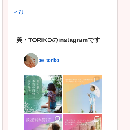
« 7月
美・TORIKOのinstagramです
be_toriko