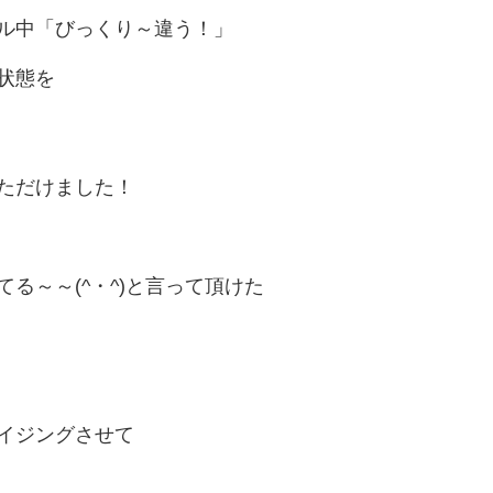
ル中「びっくり～違う！」
状態を
ただけました！
る～～(^・^)と言って頂けた
イジングさせて