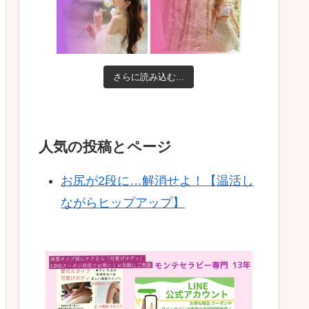
さらに読み込む...
人気の投稿とページ
お尻が2段に…解消せよ！【温活し
ながらヒップアップ】