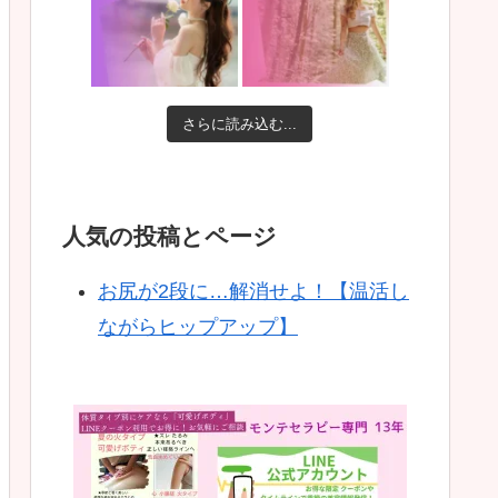
さらに読み込む...
人気の投稿とページ
お尻が2段に…解消せよ！【温活し
ながらヒップアップ】