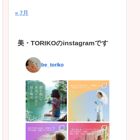
« 7月
美・TORIKOのinstagramです
be_toriko