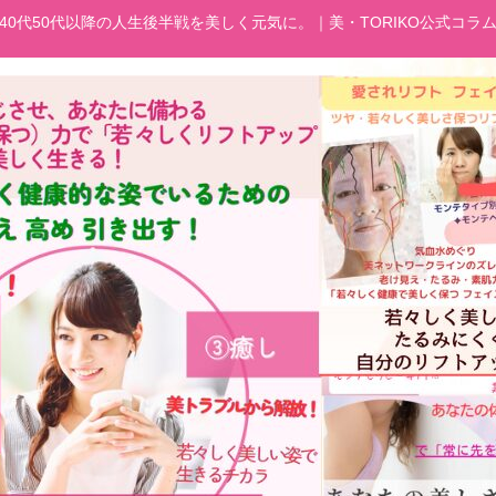
40代50代以降の人生後半戦を美しく元気に。｜美・TORIKO公式コラ