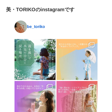
美・TORIKOのinstagramです
be_toriko