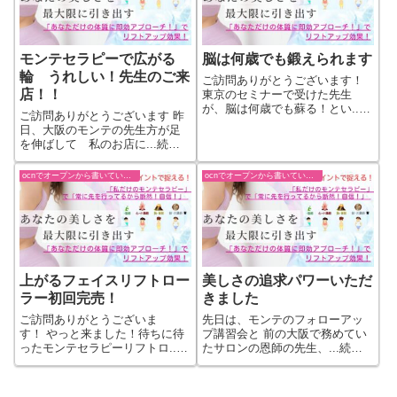
モンテセラピーで広がる
脳は何歳でも鍛えられます
輪 うれしい！先生のご来
ご訪問ありがとうございます！
店！！
東京のセミナーで受けた先生
が、脳は何歳でも蘇る！とい...
ご訪問ありがとうございます 昨
続きをもっと見る
日、大阪のモンテの先生方が足
を伸ばして 私のお店に...続き
をもっと見る
ocnでオープンから書いていた過去ブログ
ocnでオープンから書いていた過去ブログ
上がるフェイスリフトロー
美しさの追求パワーいただ
ラー初回完売！
きました
ご訪問ありがとうございま
先日は、モンテのフォローアッ
す！ やっと来ました！待ちに待
プ講習会と 前の大阪で務めてい
ったモンテセラピーリフトロ...
たサロンの恩師の先生、...続き
続きをもっと見る
をもっと見る