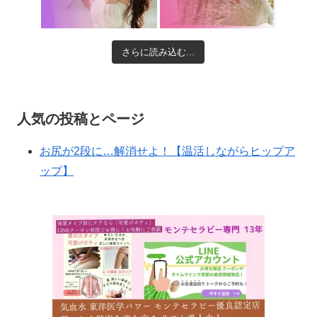
さらに読み込む...
人気の投稿とページ
お尻が2段に…解消せよ！【温活しながらヒップア
ップ】