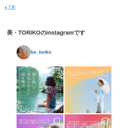
« 7月
美・TORIKOのinstagramです
be_toriko