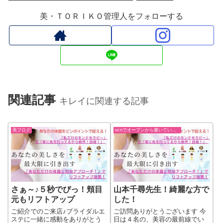
美・ＴＯＲＩＫＯ管理人をフォローする
関連記事
キレイに関連する記事
美ブログ
ocnでオープンから書いていた過去ブログ
さぁ～♪５秒でぴっ！頬目
山本千尋先生！綺麗な方で
元もリフトアップ
した！
ご紹介でのご来店♪ブライダルエ
ご訪問ありがとうございます 今
ステに一緒に感動をありがとう
日は４名の、美容の最前線でい