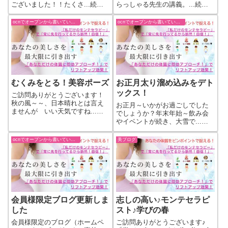
ございました！！たくさ...続き
らっしゃる先生の講義。...続き
をもっと見る
をもっと見る
ocnでオープンから書いていた過去ブログ
ocnでオープンから書いていた過去ブログ
むくみをとる！美容ポーズ
お正月太り溜め込みをデト
ックス！
ご訪問ありがとうございます！
秋の風～～、日本晴れとは言え
お正月～いかがお過ごしでした
ませんが いい天気ですね...続
でしょうか？年末年始～飲み会
きをもっと見る
やイベントが続き、大雪で...続
きをもっと見る
ocnでオープンから書いていた過去ブログ
美ブログ
会員様限定ブログ更新しま
志しの高い♪モンテセラピ
した
スト♪学びの春
会員様限定のブログ（ホームペ
ご訪問ありがとうございます♪