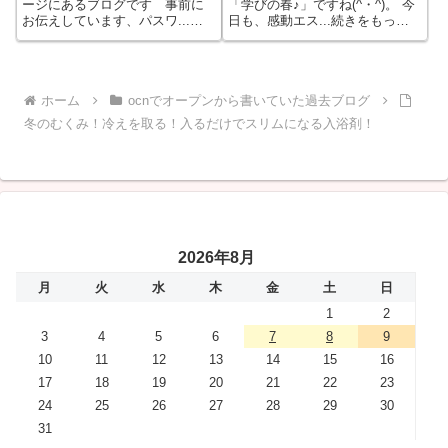
ージにあるブログです 事前に
「学びの春♪」ですね(^・^)。 今
お伝えしています、パスワ...続
日も、感動エス...続きをもっと
きをもっと見る
見る
ホーム
ocnでオープンから書いていた過去ブログ
冬のむくみ！冷えを取る！入るだけでスリムになる入浴剤！
2026年8月
月
火
水
木
金
土
日
1
2
3
4
5
6
7
8
9
10
11
12
13
14
15
16
17
18
19
20
21
22
23
24
25
26
27
28
29
30
31