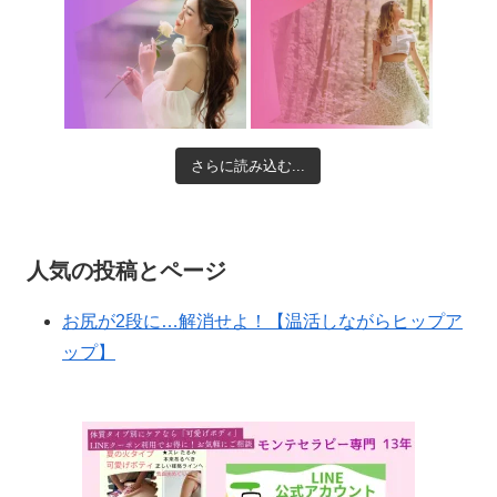
さらに読み込む...
人気の投稿とページ
お尻が2段に…解消せよ！【温活しながらヒップア
ップ】