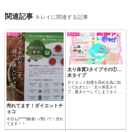
関連記事
キレイに関連する記事
美ブログ
美ブログ
太り体質3タイプその①…
水タイプ
ダイエット効果を高める為に知
っておきたい「太り体質タイ
プ」夏太り〜してしまうタイ...
続きをもっと見る
売れてます！ダイエットチ
ョコ
今日も(*^^*)物凄い♪勢いで！売れ
てます！！