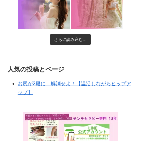
さらに読み込む...
人気の投稿とページ
お尻が2段に…解消せよ！【温活しながらヒップア
ップ】