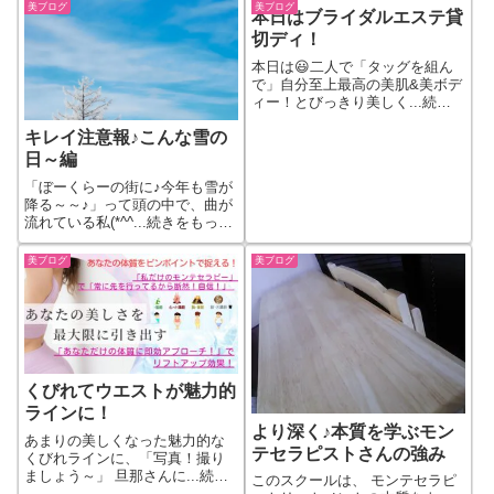
美ブログ
美ブログ
本日はブライダルエステ貸
切ディ！
本日は😃二人で「タッグを組ん
で」自分至上最高の美肌&美ボデ
ィー！とびっきり美しく...続き
をもっと見る
キレイ注意報♪こんな雪の
日～編
「ぼーくらーの街に♪今年も雪が
降る～～♪」って頭の中で、曲が
流れている私(*^^...続きをもっと
見る
美ブログ
美ブログ
くびれてウエストが魅力的
ラインに！
より深く♪本質を学ぶモン
あまりの美しくなった魅力的な
テセラピストさんの強み
くびれラインに、「写真！撮り
ましょう～」 旦那さんに...続き
このスクールは、 モンテセラピ
をもっと見る