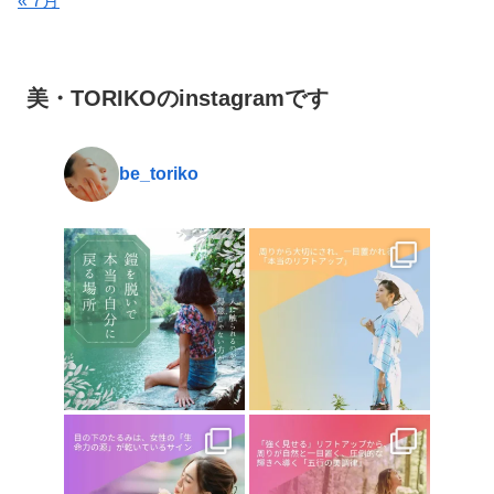
« 7月
美・TORIKOのinstagramです
be_toriko