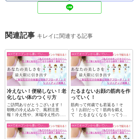
関連記事
キレイに関連する記事
ocnでオープンから書いていた過去ブログ
ocnでオープンから書いていた過去ブログ
冷えない！便秘しない！老
たるまないお顔の筋肉を作
化しない体のつくり方
っていく！
ご訪問ありがとうございます！
筋肉って何歳でも若返る！そ
朝晩の冷え込みで、風邪注意
う！お顔だって！筋肉を鍛え
報！冷え性や、末端冷え性の...
て たるまなくなる！ってう
続きをもっと見る
れ...続きをもっと見る
ocnでオープンから書いていた過去ブログ
ocnでオープンから書いていた過去ブログ