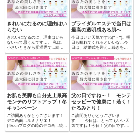
きれいになるのに理由はい
ブライダルエステで当日は
らない
最高の透明感ある肌へ
きれいになるのに、理由はいら
今日はいい天気ですね(^・^)。明
ないって思うんです…。 私は、
日も晴れてくれるといいな…今
小さいときから肥満児で...続き
日は、結婚式を迎え...続きをも
をもっと見る
っと見る
ocnでオープンから書いていた過去ブログ
ocnでオープンから書いていた過去ブログ
お肌も美脚も自分史上最高
父の日ですね～！ モンテ
モンテのリフトアップ！冬
セラピーで健康に！若く！
キャンペーン
たるみとり！
ご訪問ありがとうございます！
ご訪問ありがとうございま
デコ画面…ルミナリエ！
す 今日は、とってもいい天
(※ocnブログの時のデコ画...続き
気ですね！今日！父の日です...
をもっと見る
続きをもっと見る