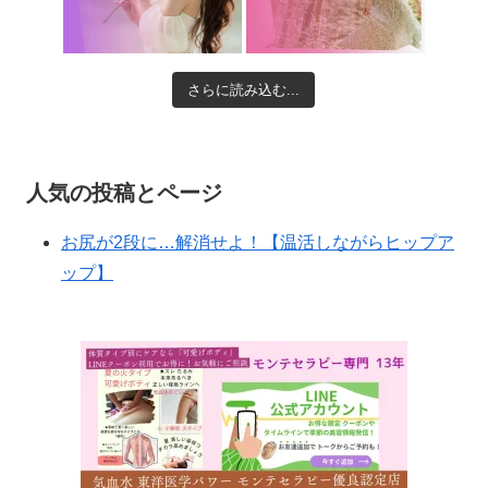
さらに読み込む...
人気の投稿とページ
お尻が2段に…解消せよ！【温活しながらヒップア
ップ】