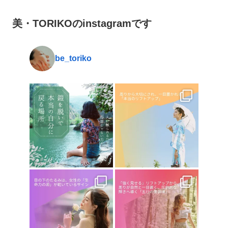
美・TORIKOのinstagramです
be_toriko