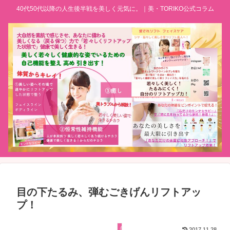
40代50代以降の人生後半戦を美しく元気に。｜美・TORIKO公式コラム
目の下たるみ、弾むごきげんリフトアッ
プ！
美ブログ
2017.11.28