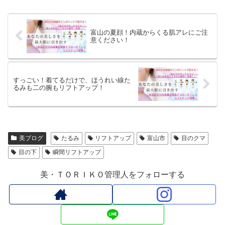
富山の夏顔！内蔵からくる肌アレにご注
意ください！
すっごい！着てるだけで、ほうれい線た
るみも二の腕もリフトアップ！
美ブログ
たるみ
リフトアップ
富山市
目のクマ
目の下
瞬間リフトアップ
美・ＴＯＲＩＫＯ管理人をフォローする