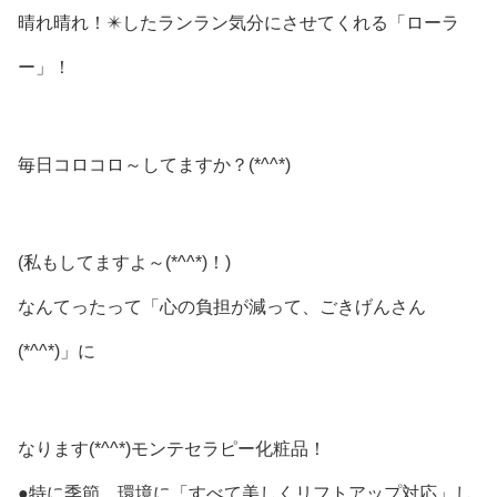
晴れ晴れ！✴️したランラン気分にさせてくれる「ローラ
ー」！
毎日コロコロ～してますか？(*^^*)
(私もしてますよ～(*^^*)！)
なんてったって「心の負担が減って、ごきげんさん
(*^^*)」に
なります(*^^*)モンテセラピー化粧品！
●特に季節、環境に「すべて美しくリフトアップ対応」し