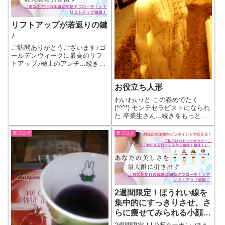
リフトアップが若返りの鍵
♪
ご訪問ありがとうございます♪ゴ
ールデンウィークに最高のリフ
トアップ♪極上のアンチ...続きを
もっと見る
お役立ち人形
わいわい♪と この春めでたく
(*^^*) モンテセラピストになられ
た 卒業生さん...続きをもっと見
る
美ブログ
美ブログ
2週間限定！ほうれい線を
集中的にすっきりさせ、さ
らに痩せてみられる小顔に
なるため～