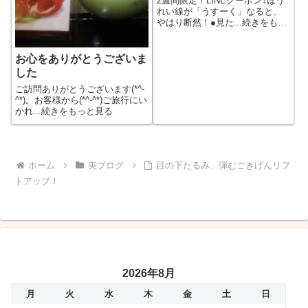
2週間限定！LINEクーポン↓ほう
れい線が「うすーく」なると、
やはり断然！●見た...続きをもっ
と見る
お心をありがとうございま
した
ご訪問ありがとうございます(*^-
^*)。お客様から(*^-^*)ご旅行にい
かれ...続きをもっと見る
ホーム
美ブログ
目の下たるみ、弾むごきげんリフ
トアップ！
2026年8月
月
火
水
木
金
土
日