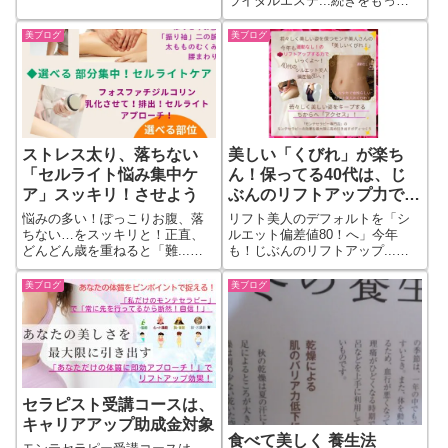
ライダルエステ...続きをもっと
見る
美ブログ
美ブログ
ストレス太り、落ちない
美しい「くびれ」が楽ち
「セルライト悩み集中ケ
ん！保ってる40代は、じ
ア」スッキリ！させよう
ぶんのリフトアップ力でシ
ルエット美人に！
悩みの多い！ぽっこりお腹、落
リフト美人のデフォルトを「シ
ちない…をスッキリと！正直、
ルエット偏差値80！へ」今年
どんどん歳を重ねると「難...続
も！じぶんのリフトアップ...続
きをもっと見る
きをもっと見る
美ブログ
美ブログ
セラピスト受講コースは、
キャリアアップ助成金対象
食べて美しく 養生法