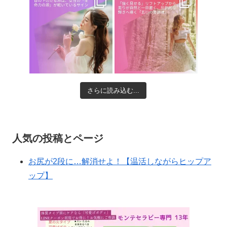
さらに読み込む...
人気の投稿とページ
お尻が2段に…解消せよ！【温活しながらヒップア
ップ】