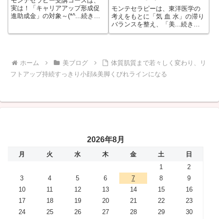
モンテセラピー受講コースは、
実は！「キャリアアップ形成促
モンテセラピーは、東洋医学の
進助成金」の対象～(*^...続きを
考えをもとに「気 血 水」の滞り
もっと見る
バランスを整え、「美...続きを
もっと見る
ホーム
美ブログ
体質肌質まで若々しく変わり、リ
フトアップ持続すっきり小顔&美脚くびれラインになる
2026年8月
月
火
水
木
金
土
日
1
2
3
4
5
6
7
8
9
10
11
12
13
14
15
16
17
18
19
20
21
22
23
24
25
26
27
28
29
30