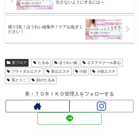
出さないようにするには～
残り2名！ほうれい線集中！ケアお急ぎく
ださい！
美ブログ
たるみ
ほうれい線
エステスクール富山
ブライダルエステ
富山エステ
小顔
小顔エステ
美とりこ
顔のたるみ
美・ＴＯＲＩＫＯ管理人をフォローする