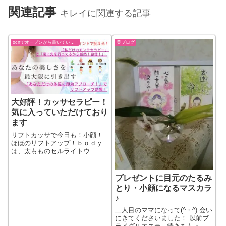
関連記事
キレイに関連する記事
ocnでオープンから書いていた過去ブログ
美ブログ
大好評！カッサセラピー！
気に入っていただけており
ます
リフトカッサで今日も！小顔！
ほほのリフトアップ！ｂｏｄｙ
は、太もものセルライトウ...続
きをもっと見る
プレゼントに目元のたるみ
とり・小顔になるマスカラ
♪
二人目のママになって(^・^) 会い
にきてくださいました！ 以前ブ