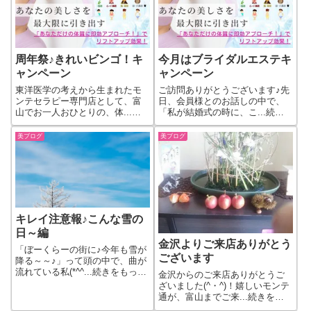
周年祭♪きれいビンゴ！キ
今月はブライダルエステキ
ャンペーン
ャンペーン
東洋医学の考えから生まれたモ
ご訪問ありがとうございます♪先
ンテセラピー専門店として、富
日、会員様とのお話しの中で、
山でお一人おひとりの、体...続
「私が結婚式の時に、こ...続き
きをもっと見る
をもっと見る
美ブログ
美ブログ
キレイ注意報♪こんな雪の
日～編
金沢よりご来店ありがとう
「ぼーくらーの街に♪今年も雪が
ございます
降る～～♪」って頭の中で、曲が
流れている私(*^^...続きをもっと
金沢からのご来店ありがとうご
見る
ざいました(^・^)！嬉しいモンテ
通が、富山までご来...続きをも
っと見る