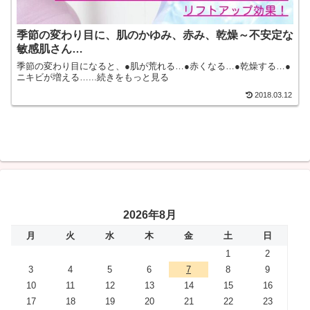
季節の変わり目に、肌のかゆみ、赤み、乾燥～不安定な
敏感肌さん…
季節の変わり目になると、●肌が荒れる…●赤くなる…●乾燥する…●
ニキビが増える…...続きをもっと見る
2018.03.12
2026年8月
月
火
水
木
金
土
日
1
2
3
4
5
6
7
8
9
10
11
12
13
14
15
16
17
18
19
20
21
22
23