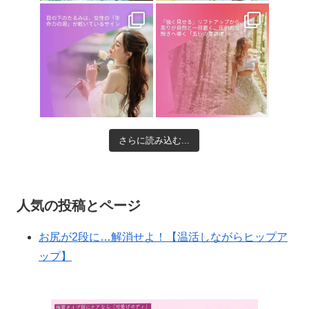
さらに読み込む...
人気の投稿とページ
お尻が2段に…解消せよ！【温活しながらヒップア
ップ】