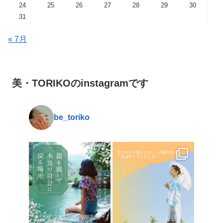
24
25
26
27
28
29
30
31
« 7月
美・TORIKOのinstagramです
be_toriko