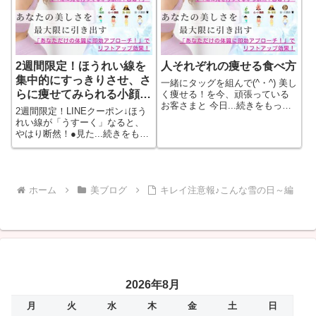
2週間限定！ほうれい線を
人それぞれの痩せる食べ方
集中的にすっきりさせ、さ
一緒にタッグを組んで(^・^) 美し
らに痩せてみられる小顔に
く痩せる！を今、頑張っている
お客さまと 今日...続きをもっと
なるため～
2週間限定！LINEクーポン↓ほう
見る
れい線が「うすーく」なると、
やはり断然！●見た...続きをもっ
と見る
ホーム
美ブログ
キレイ注意報♪こんな雪の日～編
2026年8月
月
火
水
木
金
土
日