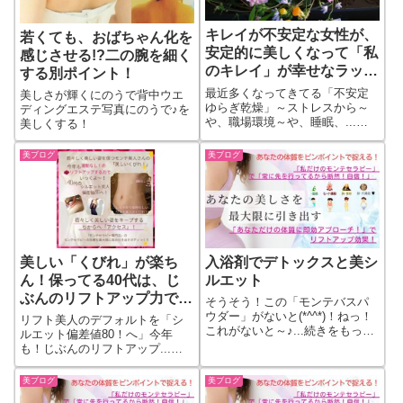
キレイが不安定な女性が、
若くても、おばちゃん化を
安定的に美しくなって「私
感じさせる!?二の腕を細く
のキレイ」が幸せなラッキ
する別ポイント！
ーも若さも引き寄せる♪美
最近多くなってきてる「不安定
美しさが輝くにのうで背中ウエ
ケア
ゆらぎ乾燥」～ストレスから～
ディングエステ写真にのうで♪を
や、職場環境～や、睡眠、...続
美しくする！
きをもっと見る
美ブログ
美ブログ
美しい「くびれ」が楽ち
入浴剤でデトックスと美シ
ん！保ってる40代は、じ
ルエット
ぶんのリフトアップ力でシ
そうそう！この「モンテバスパ
ルエット美人に！
ウダー」がないと(*^^*)！ねっ！
リフト美人のデフォルトを「シ
これがないと～♪...続きをもっと
ルエット偏差値80！へ」今年
見る
も！じぶんのリフトアップ...続
きをもっと見る
美ブログ
美ブログ