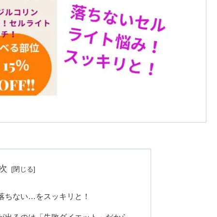
次
落ちない…をスッキリと！