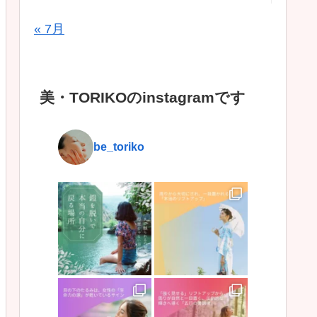
« 7月
美・TORIKOのinstagramです
be_toriko