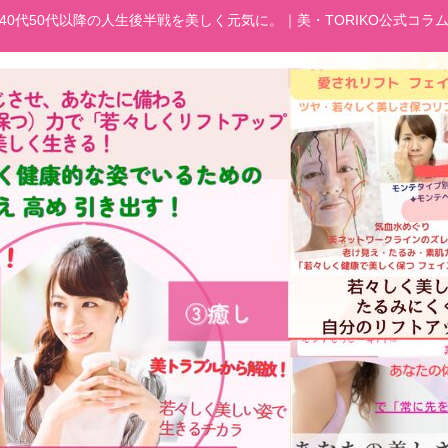
40代50代以降の人生後半戦を美しく元気に。｜美・TORIKO公式コラ