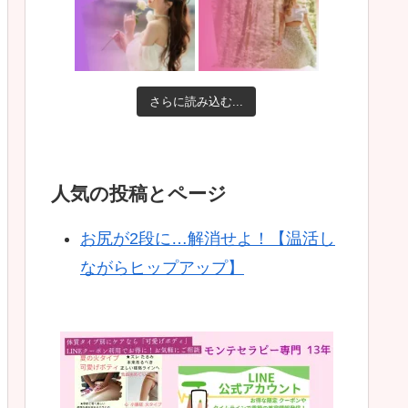
さらに読み込む...
人気の投稿とページ
お尻が2段に…解消せよ！【温活し
ながらヒップアップ】