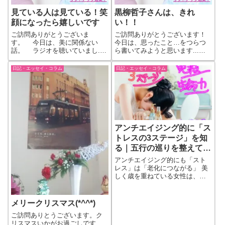
見ている人は見ている！笑
黒柳哲子さんは、きれ
顔になったら嬉しいです
い！！
ご訪問ありがとうございま
ご訪問ありがとうございます！
す。 今日は、美に関係ない
今日は、思ったこと…をつらつ
話。 ラジオを聴いていまし...
ら書いてみようと思います...続
続きをもっと見る
きをもっと見る
日記・エッセイ・コラム
日記・エッセイ・コラム
アンチエイジング的に「ス
トレスの3ステージ」を知
る｜五行の巡りを整えて自
力で輝く美しさを。
アンチエイジング的にも「スト
レス」は「老化につながる」 美
しく歳を重ねている女性は、
「ストレス」とのお付き合いが
上手でいらっしゃいますから、
ここでは、さらに「知識を」深
メリークリスマス(*^^*)
めていただくべく♪
ご訪問ありとうございます。ク
リスマスいかがお過ごしです