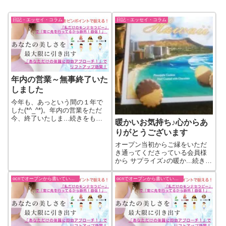
日記・エッセイ・コラム
日記・エッセイ・コラム
年内の営業～無事終了いた
しました
今年も、あっという間の１年で
した(*^_^*)。年内の営業をただ
今、終了いたしま...続きをもっ
暖かいお気持ち♪心からあ
と見る
りがとうございます
オープン当初からご縁をいただ
き通ってくださっている会員様
から サプライズ♪の暖か...続きを
もっと見る
ocnでオープンから書いていた過去ブログ
ocnでオープンから書いていた過去ブログ