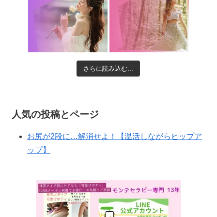
さらに読み込む...
人気の投稿とページ
お尻が2段に…解消せよ！【温活しながらヒップア
ップ】