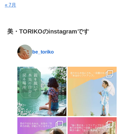
« 7月
美・TORIKOのinstagramです
be_toriko