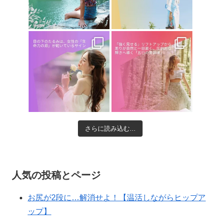
さらに読み込む...
人気の投稿とページ
お尻が2段に…解消せよ！【温活しながらヒップア
ップ】