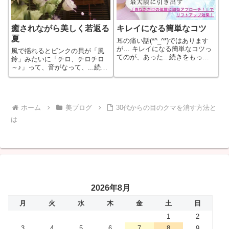
癒されながら美しく若返る
キレイになる簡単なコツ
夏
耳の痛い話(*^_^*)ではあります
が… キレイになる簡単なコツっ
風で揺れるとピンクの貝が「風
てのが、あった...続きをもっと
鈴」みたいに「チロ、チロチロ
見る
～♪」って、音がなって、...続き
をもっと見る
ホーム
美ブログ
30代からの目のクマを消す方法と
は
2026年8月
月
火
水
木
金
土
日
1
2
3
4
5
6
7
8
9