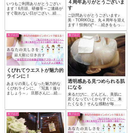
４周年ありがとうございま
いつもご利用ありがとうござい
す
ます！6月頭、研修等～ご連絡が
すぐ取れない日がござい...続き
ご訪問ありがとうございます♪
をもっと見る
美・TORIKOは、丸４周年を迎え
ます！恒例の(^・...続きをもっと
見る
美ブログ
美ブログ
くびれてウエストが魅力的
ラインに！
透明感ある見つめられる肌
あまりの美しくなった魅力的な
になる
くびれラインに、「写真！撮り
ましょう～」 旦那さんに...続き
来るだびに、どんどん、美肌に
をもっと見る
若くなっていくからすぐに、来
たくなる！そんな感動が毎...続
きをもっと見る
美ブログ
美ブログ