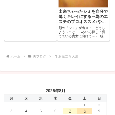
見る
出来ちゃったシミを自分で
薄くキレイにする～為のエ
ステのプロオススメ♪やる
べき初動(初めの)行動！
顔の「シミ」が出来て、どうし
よう～？と、いろいろ探して慌
てている貴女に向けて～♪...続き
をもっと見る
ホーム
美ブログ
お役立ち人形
2026年8月
月
火
水
木
金
土
日
1
2
3
4
5
6
7
8
9