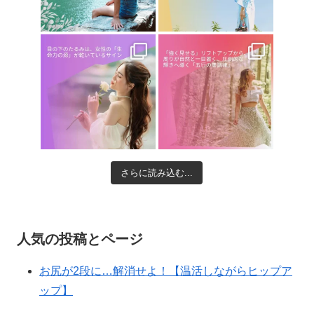
さらに読み込む...
人気の投稿とページ
お尻が2段に…解消せよ！【温活しながらヒップア
ップ】