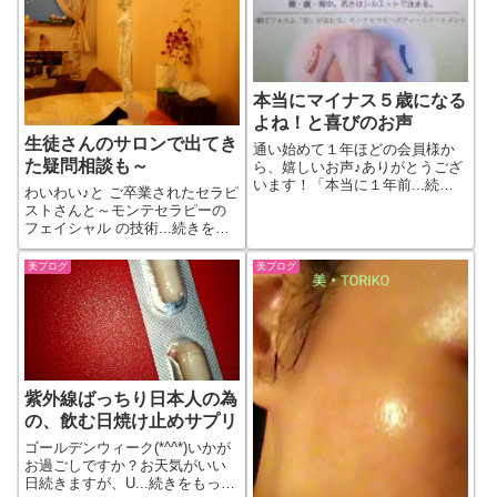
本当にマイナス５歳になる
よね！と喜びのお声
生徒さんのサロンで出てき
通い始めて１年ほどの会員様か
た疑問相談も～
ら、嬉しいお声♪ありがとうござ
います！「本当に１年前...続き
わいわい♪と ご卒業されたセラピ
をもっと見る
ストさんと～モンテセラピーの
フェイシャル の技術...続きをも
っと見る
美ブログ
美ブログ
紫外線ばっちり日本人の為
の、飲む日焼け止めサプリ
ゴールデンウィーク(*^^*)いかが
お過ごしですか？お天気がいい
日続きますが、U...続きをもっと