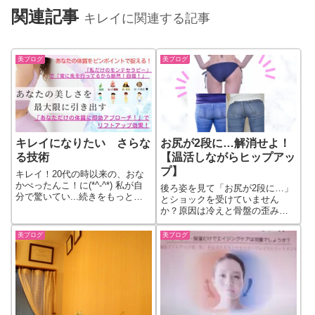
関連記事
キレイに関連する記事
美ブログ
美ブログ
キレイになりたい さらな
お尻が2段に…解消せよ！
る技術
【温活しながらヒップアッ
プ】
キレイ！20代の時以来の、おな
かぺったんこ！に(*^-^*) 私が自
後ろ姿を見て「お尻が2段に…」
分で驚いてい...続きをもっと見
とショックを受けていません
る
か？原因は冷えと骨盤の歪み、
そして五行（木火土金水）のバ
ランスにあります。あなたの体
美ブログ
美ブログ
質（木・火・土・金・水）に合
わせた温活ケアを取り入れて、
キュッと上がった理想のヒップ
ラインを取り戻しましょう！