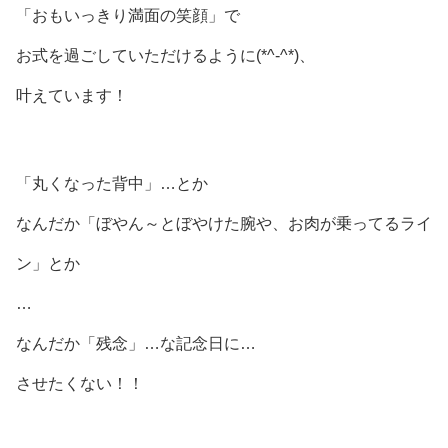
「おもいっきり満面の笑顔」で
お式を過ごしていただけるように(*^-^*)、
叶えています！
「丸くなった背中」…とか
なんだか「ぼやん～とぼやけた腕や、お肉が乗ってるライ
ン」とか
…
なんだか「残念」…な記念日に…
させたくない！！