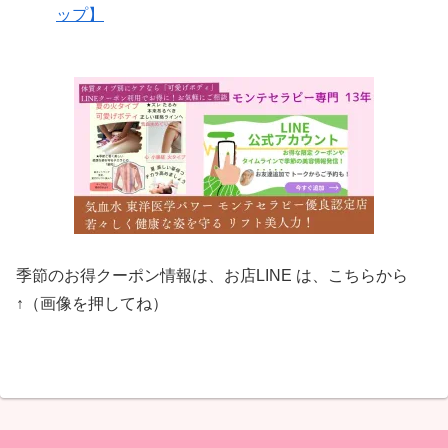
ップ】
季節のお得クーポン情報は、お店LINE は、こちらから
↑（画像を押してね）