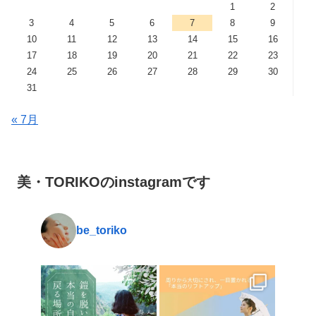
1
2
3
4
5
6
7
8
9
10
11
12
13
14
15
16
17
18
19
20
21
22
23
24
25
26
27
28
29
30
31
« 7月
美・TORIKOのinstagramです
be_toriko