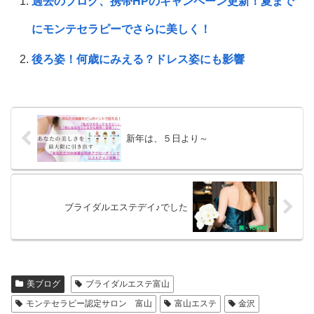
過去のブログ、携帯HPのキャンペーン更新！夏まで
にモンテセラピーでさらに美しく！
後ろ姿！何歳にみえる？ドレス姿にも影響
新年は、５日より～
ブライダルエステデイ♪でした
美ブログ
ブライダルエステ富山
モンテセラピー認定サロン 富山
富山エステ
金沢