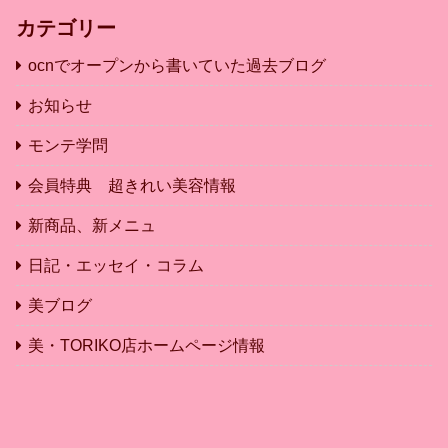
カテゴリー
ocnでオープンから書いていた過去ブログ
お知らせ
モンテ学問
会員特典 超きれい美容情報
新商品、新メニュ
日記・エッセイ・コラム
美ブログ
美・TORIKO店ホームページ情報