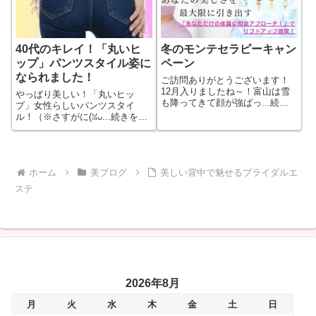
40代のキレイ！「丸いヒ
冬のモンテセラピーキャン
ップ」パンツスタイル姿に
ペーン
なられました！
ご訪問ありがとうございます！
12月入りましたね～！富山は雪
やっぱり美しい！「丸いヒッ
も降ってきて顔が強ばっ...続き
プ」女性らしいパンツスタイ
をもっと見る
ル！（※さすがに(⁠⁠ꈍ⁠ᴗ...続きをも
っと見る
ホーム
美ブログ
美しい背中で魅せるブライダルエ
ステ
2026年8月
月
火
水
木
金
土
日