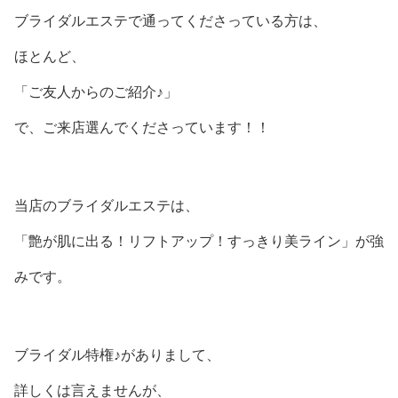
ブライダルエステで通ってくださっている方は、
ほとんど、
「ご友人からのご紹介♪」
で、ご来店選んでくださっています！！
当店のブライダルエステは、
「艶が肌に出る！リフトアップ！すっきり美ライン」が強
みです。
ブライダル特権♪がありまして、
詳しくは言えませんが、