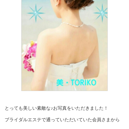
とっても美しい素敵な♪お写真をいただきました！
ブライダルエステで通っていただいていた会員さまから