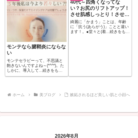
40代～四角くなってな
い？お尻のリフトアップ！
させ肌感しっとり！させる
には
綺麗に「かまう」ことは、年齢
に「抗う(あらがう)」ことと違い
ます！。●堂々と(着...続きをもっ
と見る
モンテなら腱鞘炎にならな
い
モンテセラピーって、不思議と
飽きないんですよね～(*^^*)。た
しかに、導入して...続きをもっ
と見る
ホーム
美ブログ
嫉妬されるほど美しい肌と小顔へ
2026年8月