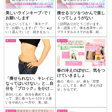
美しいラインキープ♪で！
痩せるコツをつかんで楽し
お願いします
くってしょうがない
なんといっても！「美キープ
ご訪問ありがとうございます。
で」お願いします♪ (^・^)！ ●は
今～頑張って、体を改革中～の
い！喜んで♪（ど...続きをもっと
ブライダルエステのお客...続き
見る
をもっと見る
美ブログ
美ブログ
春の冷えのぼせに、気をつ
けていきましょ
「痩せられない、キレイに
春の「焦り」が、体を「空焚
なってはいけない」と…自
き」にしてる、春の「冷えのぼ
分を「ブロック」をかけて
せ」かもです。
太らせてる女性。
自分いじめ、自分を責めてしま
って…逆に食べちゃう(※ドカ食
いをやめたい〜方や、美...続き
をもっと見る
美ブログ
美ブログ