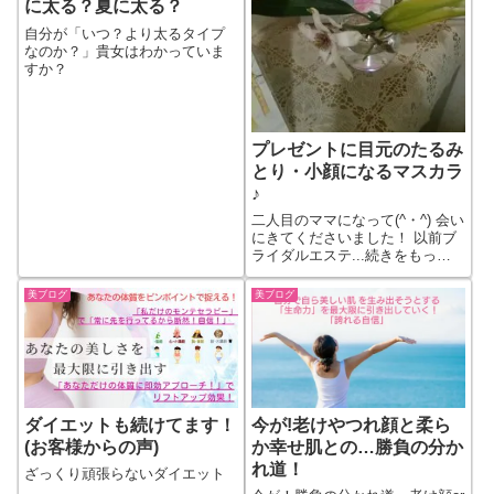
に太る？夏に太る？
自分が「いつ？より太るタイプ
なのか？」貴女はわかっていま
すか？
プレゼントに目元のたるみ
とり・小顔になるマスカラ
♪
二人目のママになって(^・^) 会い
にきてくださいました！ 以前ブ
ライダルエステ...続きをもっと
見る
美ブログ
美ブログ
ダイエットも続けてます！
今が!老けやつれ顔と柔ら
(お客様からの声)
か幸せ肌との…勝負の分か
れ道！
ざっくり頑張らないダイエット