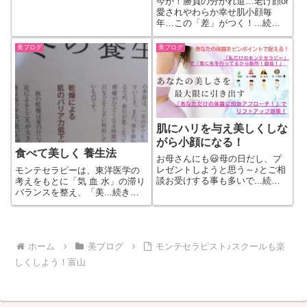
今が！勝負の分かれ道…老け顔or
愛されやわらか幸せ肌小顔毎
年…この「差」がつく！...続き
をもっと見る
美ブログ
美ブログ
肌にハリを与え美しくしな
がら小顔になる！
食べて美しく 養生法
お母さんにも😃母の日だし、プ
レゼントしようと思う～♪とご相
モンテセラピーは、東洋医学の
談お受けする事も多いで...続き
考えをもとに「気 血 水」の滞り
をもっと見る
バランスを整え、「美...続きを
もっと見る
ホーム
美ブログ
モンテセラピスト♪スクールも楽
しくしよう！富山