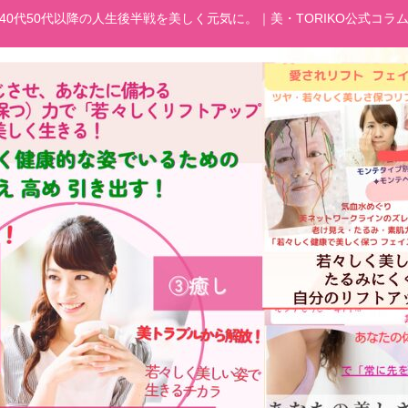
40代50代以降の人生後半戦を美しく元気に。｜美・TORIKO公式コラ