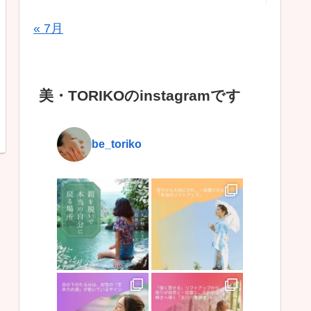
« 7月
美・TORIKOのinstagramです
be_toriko