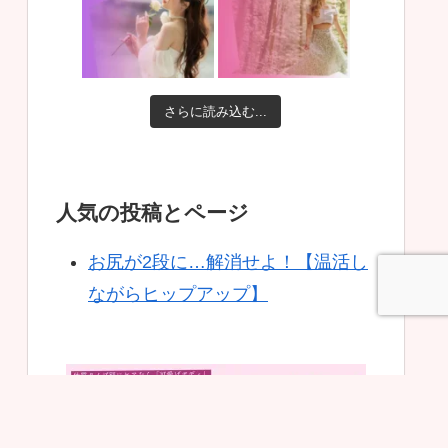
さらに読み込む...
人気の投稿とページ
お尻が2段に…解消せよ！【温活し
ながらヒップアップ】