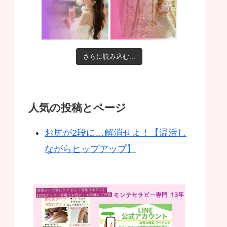
さらに読み込む...
人気の投稿とページ
お尻が2段に…解消せよ！【温活し
ながらヒップアップ】