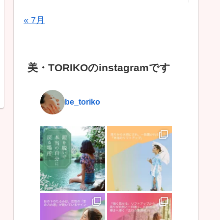
« 7月
美・TORIKOのinstagramです
be_toriko