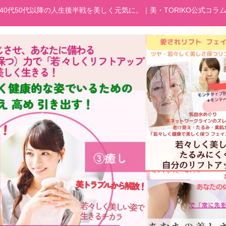
40代50代以降の人生後半戦を美しく元気に。｜美・TORIKO公式コラ